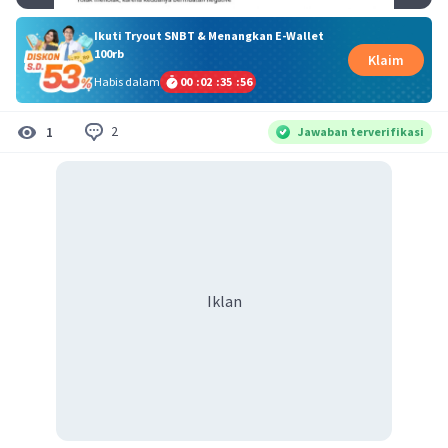
Ikuti Tryout SNBT & Menangkan E-Wallet
100rb
Klaim
Habis dalam
00
:
02
:
35
:
56
2
1
Jawaban terverifikasi
Iklan