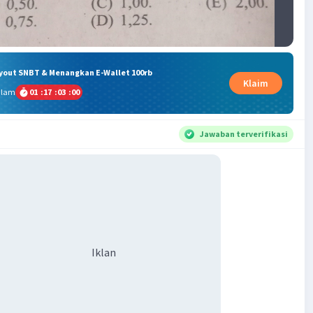
ryout SNBT & Menangkan E-Wallet 100rb
Klaim
alam
01
:
17
:
03
:
00
Jawaban terverifikasi
Iklan