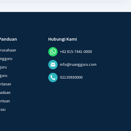
Panduan
Hubungi Kami
erusahaan
+62 815-7441-0000
angguru
info@ruangguru.com
guru
guru
02130930000
ntanan
gaduan
entuan
vasi