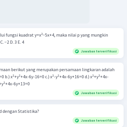
alui fungsi kuadrat y=x²−5x+4, maka nilai p yang mungkin
 C. −2 D. 3 E. 4
Jawaban terverifikasi
aan berikut yang merupakan persamaan lingkaran adalah
=0 b.) x²+y²+4x-6y-16=0 c.) x²-y²+4x-6y+16=0 d.) x²+y²+4x-
2=0 e.) x²+y²+4x-6y+13=0
Jawaban terverifikasi
 dengan Statistika?
Jawaban terverifikasi