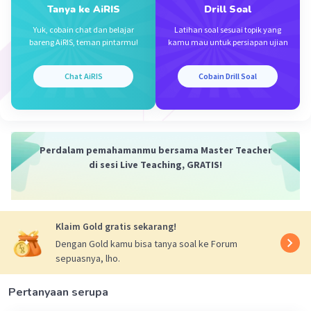
Jawabannya C ya kak
Tanya ke AiRIS
Drill Soal
Yuk, cobain chat dan belajar
Latihan soal sesuai topik yang
·
5.0
(
1
)
Balas
Beri Rating
bareng AiRIS, teman pintarmu!
kamu mau untuk persiapan ujian
Iklan
Chat AiRIS
Cobain Drill Soal
Perdalam pemahamanmu bersama Master Teacher
di sesi Live Teaching, GRATIS!
Klaim Gold gratis sekarang!
Dengan Gold kamu bisa tanya soal ke Forum
sepuasnya, lho.
Pertanyaan serupa