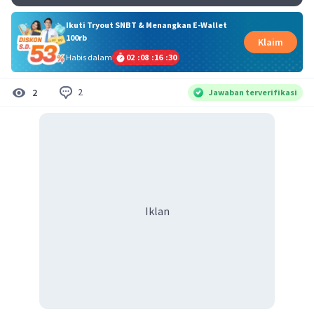
Ikuti Tryout SNBT & Menangkan E-Wallet
100rb
Klaim
Habis dalam
02
:
08
:
16
:
30
2
2
Jawaban terverifikasi
Iklan