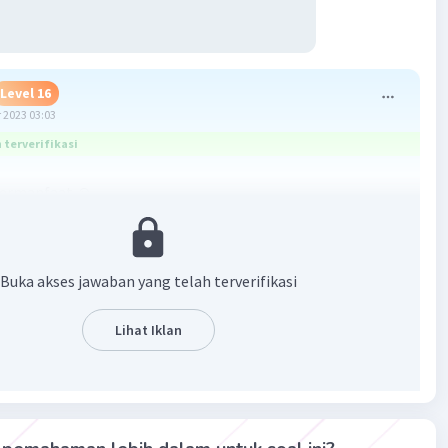
Level 16
 2023 03:03
terverifikasi
ermanfaat ☺️
Buka akses jawaban yang telah terverifikasi
Lihat Iklan
·
5.0
(
1
)
Balas
ating