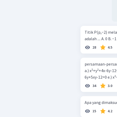
Titik P(p,−2) mel
adalah .... A. 0 B. −1
28
4.5
persamaan-persam
a.) x²+y²+4x-6y-12
6y+5xy-1
34
3.0
Apa yang dimaksud
15
4.2