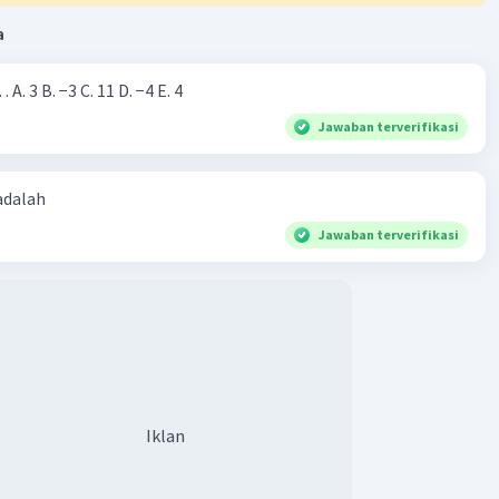
a
Nilai dari |−7+4|=… A. 3 B. −3 C. 11 D. −4 E. 4
Jawaban terverifikasi
 adalah
Jawaban terverifikasi
Iklan