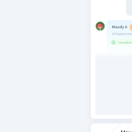
Maudy A
30 September
Jawaban 
semoga b
Beri R