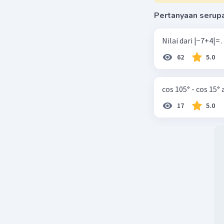
Pertanyaan serup
62
5.0
cos 105° - cos 15°
17
5.0