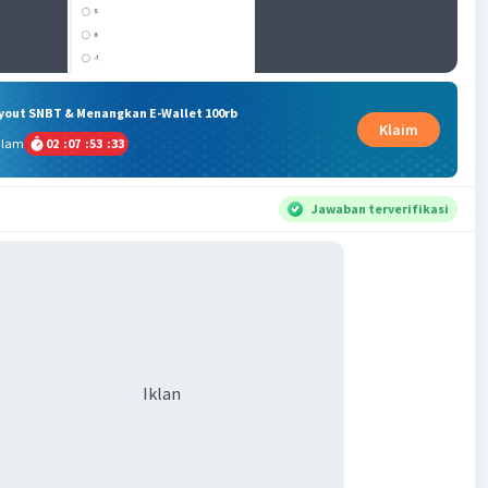
ryout SNBT & Menangkan E-Wallet 100rb
Klaim
alam
02
:
07
:
53
:
32
Jawaban terverifikasi
Iklan