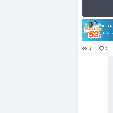
Ikuti T
Habis d
2
1