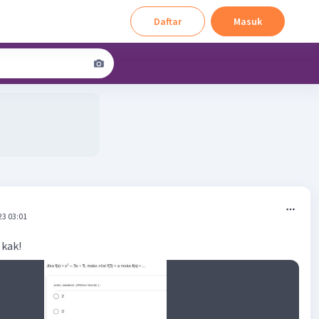
Daftar
Masuk
23 03:01
 kak!