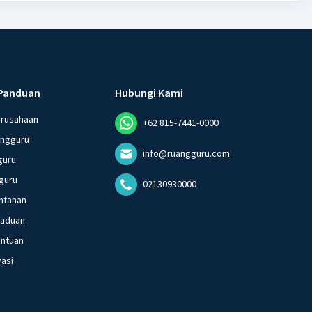
Panduan
Hubungi Kami
erusahaan
+62 815-7441-0000
angguru
info@ruangguru.com
guru
guru
02130930000
ntanan
gaduan
entuan
vasi