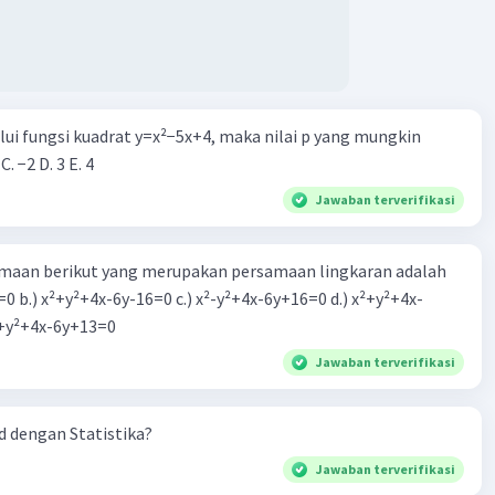
alui fungsi kuadrat y=x²−5x+4, maka nilai p yang mungkin
 C. −2 D. 3 E. 4
Jawaban terverifikasi
aan berikut yang merupakan persamaan lingkaran adalah
=0 b.) x²+y²+4x-6y-16=0 c.) x²-y²+4x-6y+16=0 d.) x²+y²+4x-
2=0 e.) x²+y²+4x-6y+13=0
Jawaban terverifikasi
 dengan Statistika?
Jawaban terverifikasi