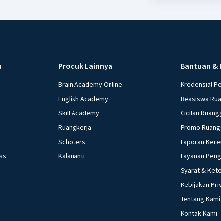
u
Produk Lainnya
Bantuan & 
Brain Academy Online
Kredensial P
English Academy
Beasiswa Ru
Skill Academy
Cicilan Ruang
Ruangkerja
Promo Ruang
Schoters
Laporan Kere
ess
Kalananti
Layanan Pen
Syarat & Ket
Kebijakan Pri
Tentang Kami
Kontak Kami