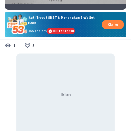
Ikuti Tryout SNBT & Menangkan E-Wallet
100rb
Klaim
Habis dalam
00
:
17
:
47
:
18
1
1
Iklan