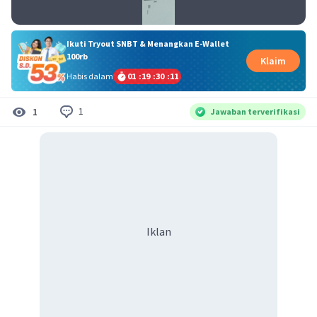
Ikuti Tryout SNBT & Menangkan E-Wallet
100rb
Klaim
Habis dalam
01
:
19
:
30
:
11
1
1
Jawaban terverifikasi
Iklan