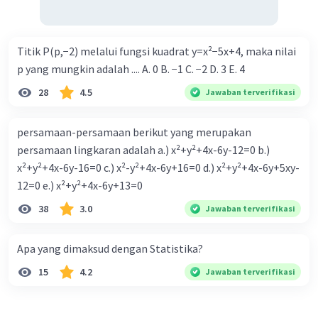
Titik P(p,−2) melalui fungsi kuadrat y=x²−5x+4, maka nilai
p yang mungkin adalah .... A. 0 B. −1 C. −2 D. 3 E. 4
28
4.5
Jawaban terverifikasi
persamaan-persamaan berikut yang merupakan
persamaan lingkaran adalah a.) x²+y²+4x-6y-12=0 b.)
x²+y²+4x-6y-16=0 c.) x²-y²+4x-6y+16=0 d.) x²+y²+4x-6y+5xy-
12=0 e.) x²+y²+4x-6y+13=0
38
3.0
Jawaban terverifikasi
Apa yang dimaksud dengan Statistika?
15
4.2
Jawaban terverifikasi