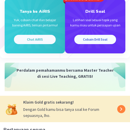
Tanya ke AiRIS
Drill Soal
Yuk, cobain chat dan belajar
Latihan soal sesuai topik yang
bareng AiRIS, teman pintarmu!
kamu mau untuk persiapan ujian
·
0.0
(
0
)
Balas
Beri Rating
Chat AiRIS
Cobain Drill Soal
Perdalam pemahamanmu bersama Master Teacher
di sesi Live Teaching, GRATIS!
Iklan
Klaim Gold gratis sekarang!
Dengan Gold kamu bisa tanya soal ke Forum
sepuasnya, lho.
Pertanyaan serupa