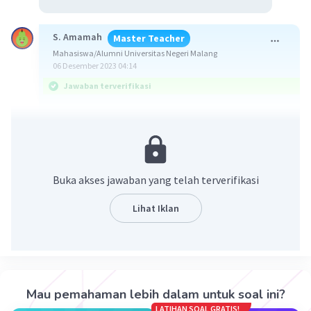
S. Amamah
Master Teacher
Mahasiswa/Alumni Universitas Negeri Malang
06 Desember 2023 04:14
Jawaban terverifikasi
Jawaban: 25/4
ingat!
a
m
a
log b
= m.
log b
Buka akses jawaban yang telah terverifikasi
a
b
a
log b .
log a =
log a = 1
Lihat Iklan
perhatikan pembahasan terlampir
Mau pemahaman lebih dalam untuk soal ini?
LATIHAN SOAL GRATIS!