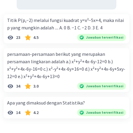
Titik P(p,−2) melalui fungsi kuadrat y=x²−5x+4, maka nilai
p yang mungkin adalah .... A. 0 B. −1 C. −2 D. 3 E. 4
23
4.5
Jawaban terverifikasi
persamaan-persamaan berikut yang merupakan
persamaan lingkaran adalah a.) x²+y²+4x-6y-12=0 b.)
x²+y²+4x-6y-16=0 c.) x²-y²+4x-6y+16=0 d.) x²+y²+4x-6y+5xy-
12=0 e.) x²+y²+4x-6y+13=0
34
3.0
Jawaban terverifikasi
Apa yang dimaksud dengan Statistika?
14
4.2
Jawaban terverifikasi