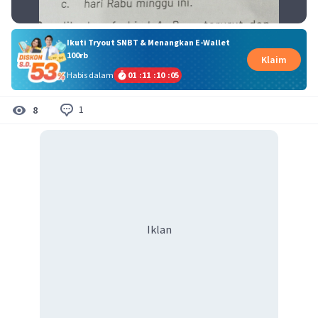
Ikuti Tryout SNBT & Menangkan E-Wallet
100rb
Klaim
Habis dalam
01
:
11
:
10
:
04
1
8
Iklan