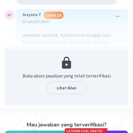
Arsyana T
Level 19
22 Juli 2023 08:25
menurut saya kak A.Hari senin minggu lalu .
Kalau salah C.hari rabu minggu ini . Semoga
terbantu kak🙏🏻
·
5.0
(
2
)
Balas
Beri Rating
Kerin S
Level 16
Buka akses jawaban yang telah terverifikasi
23 Juli 2023 00:06
Lihat Iklan
pakai jalan dong kk
— Tampilkan 1 balasan lainnya
Mau jawaban yang terverifikasi?
LATIHAN SOAL GRATIS!