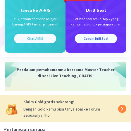
Tanya ke AiRIS
Drill Soal
Yuk, cobain chat dan belajar
Latihan soal sesuai topik yang
Iklan
bareng AiRIS, teman pintarmu!
kamu mau untuk persiapan ujian
Chat AiRIS
Cobain Drill Soal
Perdalam pemahamanmu bersama Master Teacher
di sesi Live Teaching, GRATIS!
Klaim Gold gratis sekarang!
Dengan Gold kamu bisa tanya soal ke Forum
sepuasnya, lho.
Pertanyaan serupa