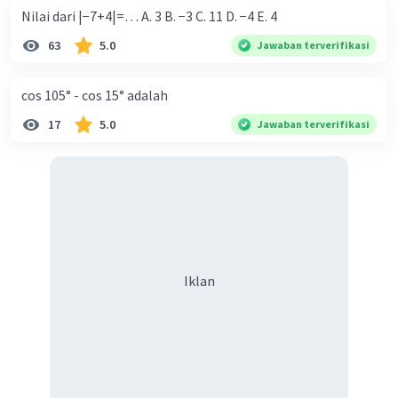
Nilai dari |−7+4|=… A. 3 B. −3 C. 11 D. −4 E. 4
63
5.0
Jawaban terverifikasi
cos 105° - cos 15° adalah
17
5.0
Jawaban terverifikasi
Iklan