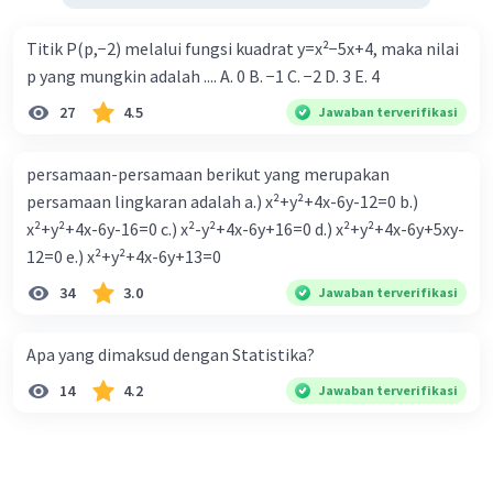
Titik P(p,−2) melalui fungsi kuadrat y=x²−5x+4, maka nilai
p yang mungkin adalah .... A. 0 B. −1 C. −2 D. 3 E. 4
27
4.5
Jawaban terverifikasi
persamaan-persamaan berikut yang merupakan
persamaan lingkaran adalah a.) x²+y²+4x-6y-12=0 b.)
x²+y²+4x-6y-16=0 c.) x²-y²+4x-6y+16=0 d.) x²+y²+4x-6y+5xy-
12=0 e.) x²+y²+4x-6y+13=0
34
3.0
Jawaban terverifikasi
Apa yang dimaksud dengan Statistika?
14
4.2
Jawaban terverifikasi