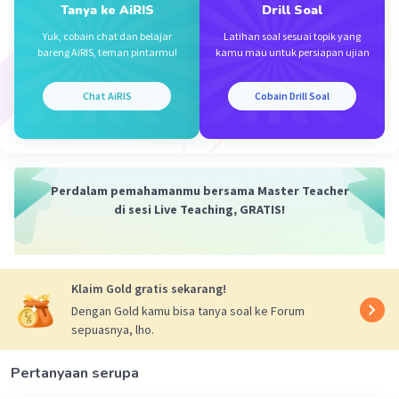
Tanya ke AiRIS
Drill Soal
·
0.0
(
0
)
Balas
Beri Rating
Yuk, cobain chat dan belajar
Latihan soal sesuai topik yang
bareng AiRIS, teman pintarmu!
kamu mau untuk persiapan ujian
Ahmad N
Level 1
11 Desember 2023 22:08
Chat AiRIS
Cobain Drill Soal
jawabannya D
Iklan
·
0.0
(
0
)
Balas
Beri Rating
Perdalam pemahamanmu bersama Master Teacher
di sesi Live Teaching, GRATIS!
Klaim Gold gratis sekarang!
Dengan Gold kamu bisa tanya soal ke Forum
sepuasnya, lho.
Pertanyaan serupa