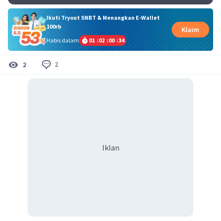
Ikuti Tryout SNBT & Menangkan E-Wallet
100rb
Klaim
Habis dalam
01
:
02
:
00
:
33
2
2
Iklan