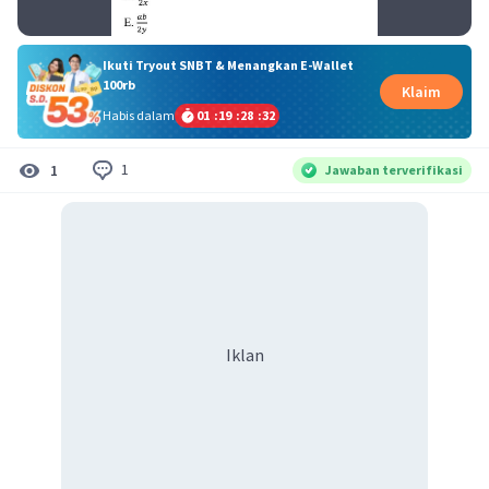
Ikuti Tryout SNBT & Menangkan E-Wallet
100rb
Klaim
Habis dalam
01
:
19
:
28
:
31
1
1
Jawaban terverifikasi
Iklan