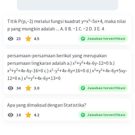
Titik P(p,−2) melalui fungsi kuadrat y=x²−5x+4, maka nilai
p yang mungkin adalah .... A. 0 B. −1 C. −2 D. 3 E. 4
23
4.5
Jawaban terverifikasi
persamaan-persamaan berikut yang merupakan
persamaan lingkaran adalah a.) x²+y²+4x-6y-12=0 b.)
x²+y²+4x-6y-16=0 c.) x²-y²+4x-6y+16=0 d.) x²+y²+4x-6y+5xy-
12=0 e.) x²+y²+4x-6y+13=0
34
3.0
Jawaban terverifikasi
Apa yang dimaksud dengan Statistika?
14
4.2
Jawaban terverifikasi