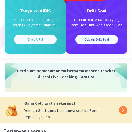
·
0.0
(
0
)
Balas
Beri Rating
Tanya ke AiRIS
Drill Soal
Yuk, cobain chat dan belajar
Latihan soal sesuai topik yang
bareng AiRIS, teman pintarmu!
kamu mau untuk persiapan ujian
Chat AiRIS
Cobain Drill Soal
Iklan
Perdalam pemahamanmu bersama Master Teacher
di sesi Live Teaching, GRATIS!
Klaim Gold gratis sekarang!
Dengan Gold kamu bisa tanya soal ke Forum
sepuasnya, lho.
Pertanyaan serupa