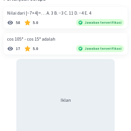
Nilai dari |−7+4|=… A. 3 B. −3 C. 11 D. −4 E. 4
58
5.0
Jawaban terverifikasi
cos 105° - cos 15° adalah
17
5.0
Jawaban terverifikasi
Iklan