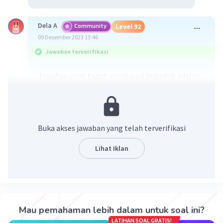
Dela A
Community
Level 92
09 Desember 2023 13:46
Jawaban terverifikasi
Jawaban yang tepat untuk soal tersebut adalah
opsi A. ab²/2x
Penjelasan mengenai langkah-langkahnya ada di
gambar yaa
Buka akses jawaban yang telah terverifikasi
Lihat Iklan
Mau pemahaman lebih dalam untuk soal ini?
LATIHAN SOAL GRATIS!