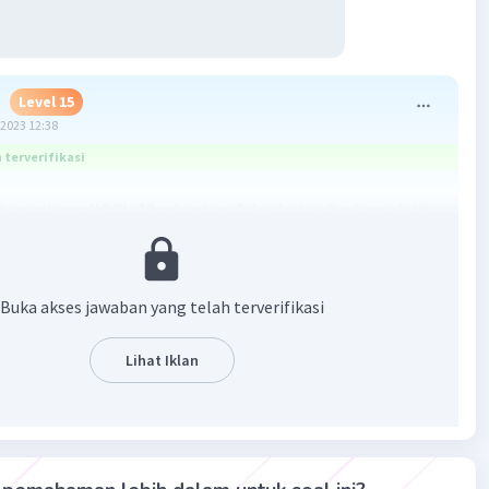
S
Level 15
2023 12:38
terverifikasi
an volume NOCl
18 mL setiap 2 detik atau 9 mL per detik,
2
bannya adalah
d. 9 mL/s.
·
0.0
(
0
)
Balas
ating
Buka akses jawaban yang telah terverifikasi
Lihat Iklan
Iklan