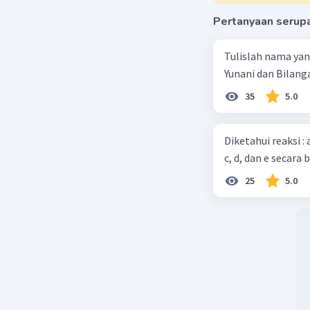
Pertanyaan serup
Tulislah nama ya
Yunani dan Bilanga
35
5.0
Diketahui reaksi :
c, d, dan e secara 
25
5.0