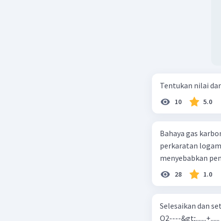
Tentukan nilai dar
10
5.0
Bahaya gas karbon mon
perkaratan logam b. mengurangi kadar CO2 di udara c. merusak lapisan ozon
28
1.0
Selesaikan dan seta
O2----&gt;.......+......