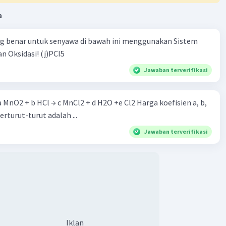
a
ng benar untuk senyawa di bawah ini menggunakan Sistem
n Oksidasi! (j)PCI5
Jawaban terverifikasi
 a MnO2 + b HCl → c MnCl2 + d H2O +e Cl2 Harga koefisien a, b,
berturut-turut adalah ...
Jawaban terverifikasi
Iklan