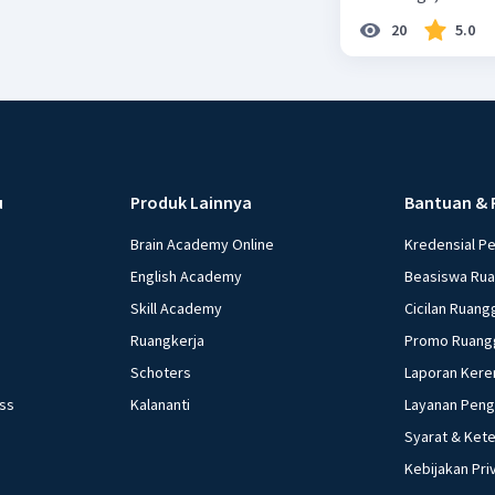
20
5.0
u
Produk Lainnya
Bantuan & 
Brain Academy Online
Kredensial P
English Academy
Beasiswa Ru
Skill Academy
Cicilan Ruang
Ruangkerja
Promo Ruang
Schoters
Laporan Kere
ess
Kalananti
Layanan Pen
Syarat & Ket
Kebijakan Pri