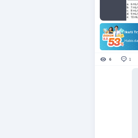
Ikuti T
Habis d
1
6