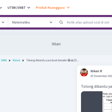
UTBK/SNBT
Produk Ruangguru
Iklan
SMA
Kimia
Tolong dibantu yaa buat besokk 😭🙏🏻...
Niken R
07 Desember 202
Tolong dibantu y