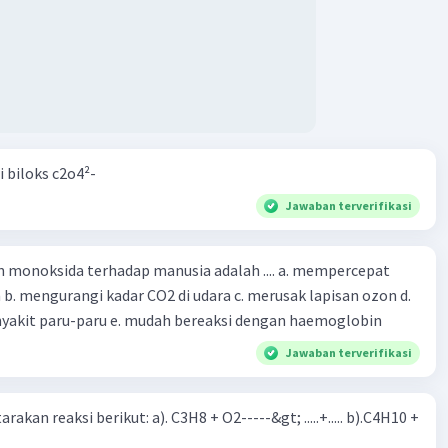
i biloks c2o4²-
Jawaban terverifikasi
oksida terhadap manusia adalah .... a. mempercepat
 d.
menyebabkan penyakit paru-paru e. mudah bereaksi dengan haemoglobin
Jawaban terverifikasi
rakan reaksi berikut: a). C3H8 + O2-----&gt; .....+..... b).C4H10 +