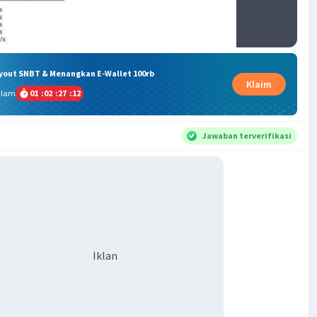
ryout SNBT & Menangkan E-Wallet 100rb
Klaim
alam
01
:
02
:
27
:
11
Jawaban terverifikasi
Iklan