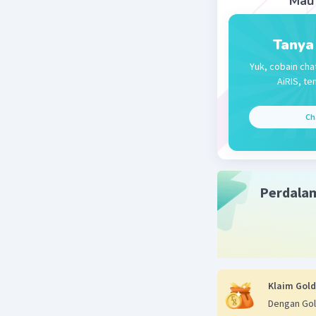
Mau 
Tanya
Yuk, cobain cha
AiRIS, te
Ch
Perdala
Klaim Gold
Dengan Gol