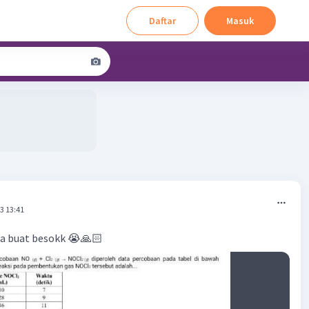
Daftar
Masuk
3 13:41
aa buat besokk 😭🙏🏻