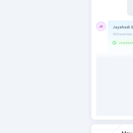
Jayahadi 
08 Desember 
Jawaban 
Penambah
jadi jawa
Beri R