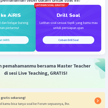
pemahaman lebih dalam untuk soal ini?
LATIHAN SOAL GRATIS!
 ke AiRIS
Drill Soal
t dan belajar bareng
Latihan soal sesuai topik yang kamu mau
man pintarmu!
untuk persiapan ujian
at AiRIS
Cobain Drill Soal
m pemahamanmu bersama Master Teacher
di sesi Live Teaching, GRATIS!
 gratis sekarang!
d kamu bisa tanya soal ke Forum sepuasnya, lho.