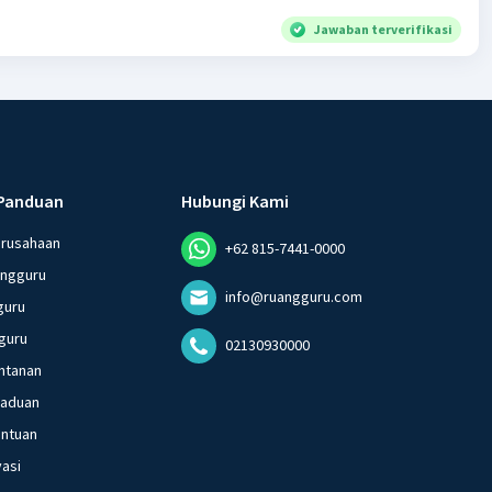
Jawaban terverifikasi
Panduan
Hubungi Kami
erusahaan
+62 815-7441-0000
angguru
info@ruangguru.com
guru
guru
02130930000
ntanan
gaduan
entuan
vasi