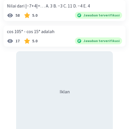
>> cosec α = √13/2
Nilai dari |−7+4|=… A. 3 B. −3 C. 11 D. −4 E. 4
>> cot α = 3/2
58
5.0
Jawaban terverifikasi
Jadi, hasilnya adalah
cos 105° - cos 15° adalah
>> sin α = 2/√13
>> cos α = 3/√13
17
5.0
Jawaban terverifikasi
>> tan α = 2/3
>> sec α = √13/3
>> cosec α = √13/2
>> cot α = 3/2
Note: karena aturan 1 posting 1 soal, untuk
poin selanjutnya boleh ditanyakan kembali di
Iklan
postingan baru.
·
0.0
(
0
)
Balas
Beri Rating