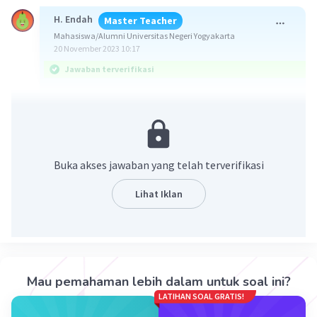
H. Endah
Master Teacher
Mahasiswa/Alumni Universitas Negeri Yogyakarta
20 November 2023 10:17
Jawaban terverifikasi
Jawaban:
>> sin α = 2/√13
>> cos α = 3/√13
>> tan α = 2/3
Buka akses jawaban yang telah terverifikasi
>> sec α = √13/3
>> cosec α = √13/2
Lihat Iklan
>> cot α = 3/2
Konsep:
Perbandingan trigonometri
Tambahkan konsep:
Mau pemahaman lebih dalam untuk soal ini?
>> sin A = sisi depan sudut A/sisi miring
LATIHAN SOAL GRATIS!
>> cos A = sisi samping sudut A/sisi miring