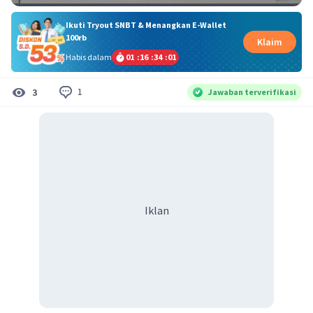
Ikuti Tryout SNBT & Menangkan E-Wallet
100rb
Klaim
Habis dalam
01
:
16
:
34
:
00
1
3
Jawaban terverifikasi
Iklan