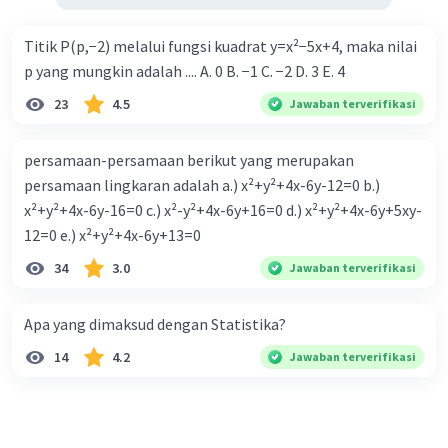
Titik P(p,−2) melalui fungsi kuadrat y=x²−5x+4, maka nilai
p yang mungkin adalah .... A. 0 B. −1 C. −2 D. 3 E. 4
Iklan
23
4.5
Jawaban terverifikasi
persamaan-persamaan berikut yang merupakan
persamaan lingkaran adalah a.) x²+y²+4x-6y-12=0 b.)
x²+y²+4x-6y-16=0 c.) x²-y²+4x-6y+16=0 d.) x²+y²+4x-6y+5xy-
12=0 e.) x²+y²+4x-6y+13=0
34
3.0
Jawaban terverifikasi
Apa yang dimaksud dengan Statistika?
14
4.2
Jawaban terverifikasi