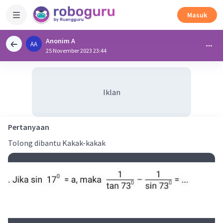
Masuk
Anonim A
AA
25 November 2023 23:44
Iklan
Pertanyaan
Tolong dibantu Kakak-kakak