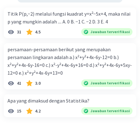
Titik P(p,−2) melalui fungsi kuadrat y=x²−5x+4, maka nilai
p yang mungkin adalah .... A. 0 B. −1 C. −2 D. 3 E. 4
31
4.5
Jawaban terverifikasi
persamaan-persamaan berikut yang merupakan
persamaan lingkaran adalah a.) x²+y²+4x-6y-12=0 b.)
x²+y²+4x-6y-16=0 c.) x²-y²+4x-6y+16=0 d.) x²+y²+4x-6y+5xy-
12=0 e.) x²+y²+4x-6y+13=0
41
3.0
Jawaban terverifikasi
Apa yang dimaksud dengan Statistika?
15
4.2
Jawaban terverifikasi