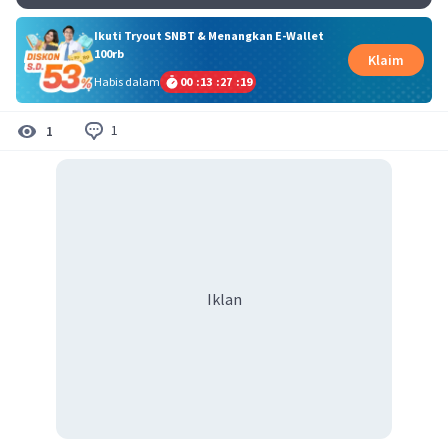
Ikuti Tryout SNBT & Menangkan E-Wallet
100rb
Klaim
Habis dalam
00
:
13
:
27
:
19
1
1
Iklan