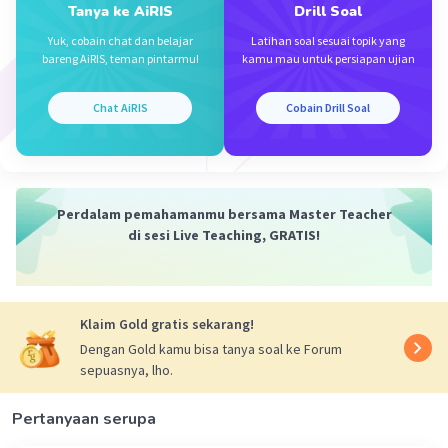
Tanya ke AiRIS
Drill Soal
Yuk, cobain chat dan belajar
Latihan soal sesuai topik yang
bareng AiRIS, teman pintarmu!
kamu mau untuk persiapan ujian
Chat AiRIS
Cobain Drill Soal
Perdalam pemahamanmu bersama Master Teacher
di sesi Live Teaching, GRATIS!
Klaim Gold gratis sekarang!
Dengan Gold kamu bisa tanya soal ke Forum
sepuasnya, lho.
Pertanyaan serupa