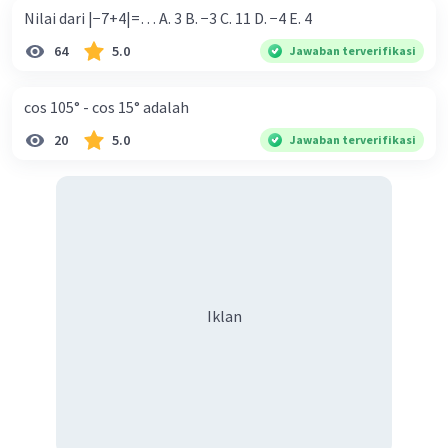
Nilai dari |−7+4|=… A. 3 B. −3 C. 11 D. −4 E. 4
64
5.0
Jawaban terverifikasi
cos 105° - cos 15° adalah
20
5.0
Jawaban terverifikasi
Iklan