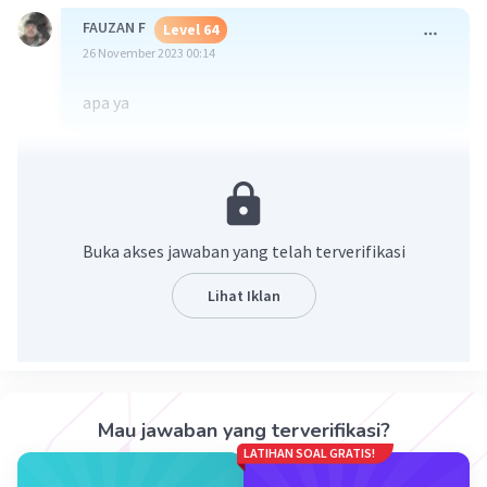
FAUZAN F
Level 64
26 November 2023 00:14
apa ya
·
0.0
(
0
)
Balas
Beri Rating
Buka akses jawaban yang telah terverifikasi
Lihat Iklan
Iklan
Mau jawaban yang terverifikasi?
LATIHAN SOAL GRATIS!