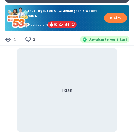
Ikuti Tryout SNBT & Menangkan E-Wallet
100rb
Klaim
Habis dalam
01
:
14
:
51
:
13
2
1
Jawaban terverifikasi
Iklan