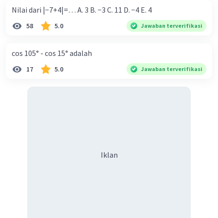
Nilai dari |−7+4|=… A. 3 B. −3 C. 11 D. −4 E. 4
58
5.0
Jawaban terverifikasi
cos 105° - cos 15° adalah
17
5.0
Jawaban terverifikasi
Iklan