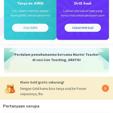
Level 24
Tanya ke AiRIS
Drill Soal
13 Maret 2024 07:13
Yuk, cobain chat dan belajar
Latihan soal sesuai topik yang
Jawaban terverifikasi
bareng AiRIS, teman pintarmu!
kamu mau untuk persiapan ujian
Iklan
➢ Jawaban yang tepat :
sin α = 4/5
Chat AiRIS
Cobain Drill Soal
tan α = 4/3
➢ Pembahasan :
AC = √(AB² + BC²)
AC = √(20² + 15²)
Perdalam pemahamanmu bersama Master Teacher
AC = √625
di sesi Live Teaching, GRATIS!
AC = 25
sin α = BC/AC = 20/25 = 4/5
tan α = BC/AB = 20/15 = 4/3
Klaim Gold gratis sekarang!
Dengan Gold kamu bisa tanya soal ke Forum
·
0.0
(
0
)
Balas
Beri Rating
sepuasnya, lho.
Pertanyaan serupa