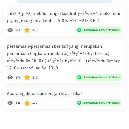
Titik P(p,−2) melalui fungsi kuadrat y=x²−5x+4, maka nilai
p yang mungkin adalah .... A. 0 B. −1 C. −2 D. 3 E. 4
23
4.5
Jawaban terverifikasi
persamaan-persamaan berikut yang merupakan
persamaan lingkaran adalah a.) x²+y²+4x-6y-12=0 b.)
x²+y²+4x-6y-16=0 c.) x²-y²+4x-6y+16=0 d.) x²+y²+4x-6y+5xy-
12=0 e.) x²+y²+4x-6y+13=0
34
3.0
Jawaban terverifikasi
Apa yang dimaksud dengan Statistika?
14
4.2
Jawaban terverifikasi