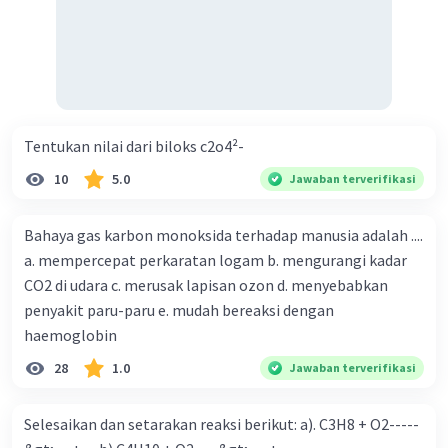
Tentukan nilai dari biloks c2o4²-
10
5.0
Jawaban terverifikasi
Bahaya gas karbon monoksida terhadap manusia adalah ....
a. mempercepat perkaratan logam b. mengurangi kadar
CO2 di udara c. merusak lapisan ozon d. menyebabkan
penyakit paru-paru e. mudah bereaksi dengan
haemoglobin
28
1.0
Jawaban terverifikasi
Selesaikan dan setarakan reaksi berikut: a). C3H8 + O2-----