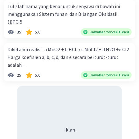
Tulislah nama yang benar untuk senyawa di bawah ini
menggunakan Sistem Yunani dan Bilangan Oksidasi!
(j)PCI5
35
5.0
Jawaban terverifikasi
Diketahui reaksi : a MnO2 + b HCl → c MnCl2 + d H2O +e Cl2
Harga koefisien a, b, c, d, dan e secara berturut-turut
adalah ...
25
5.0
Jawaban terverifikasi
Iklan