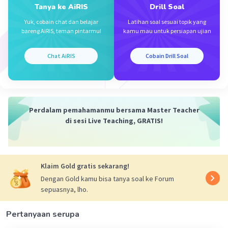
Tanya ke AiRIS
Drill Soal
·
0.0
(
0
)
Balas
Beri Rating
Yuk, cobain chat dan belajar
Latihan soal sesuai topik yang
Tjendana T
Community
Level 100
bareng AiRIS, teman pintarmu!
kamu mau untuk persiapan ujian
18 Oktober 2023 23:55
Koreksi: O2 nya bukan (s) tetapi (g)
Chat AiRIS
Cobain Drill Soal
Perdalam pemahamanmu bersama Master Teacher
di sesi Live Teaching, GRATIS!
Iklan
Klaim Gold gratis sekarang!
Dengan Gold kamu bisa tanya soal ke Forum
sepuasnya, lho.
Pertanyaan serupa