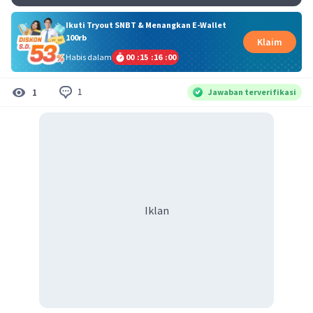
Ikuti Tryout SNBT & Menangkan E-Wallet
100rb
Klaim
Habis dalam
00
:
15
:
16
:
00
1
1
Jawaban terverifikasi
Iklan