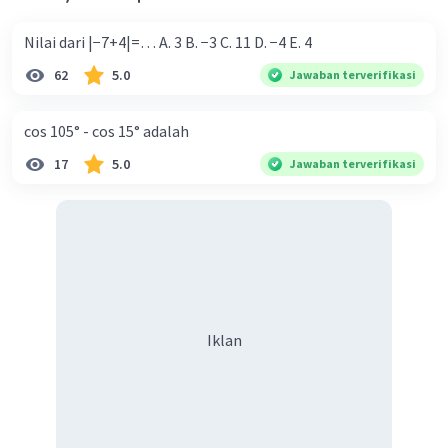
Nilai dari |−7+4|=… A. 3 B. −3 C. 11 D. −4 E. 4
62
5.0
Jawaban terverifikasi
cos 105° - cos 15° adalah
17
5.0
Jawaban terverifikasi
Iklan