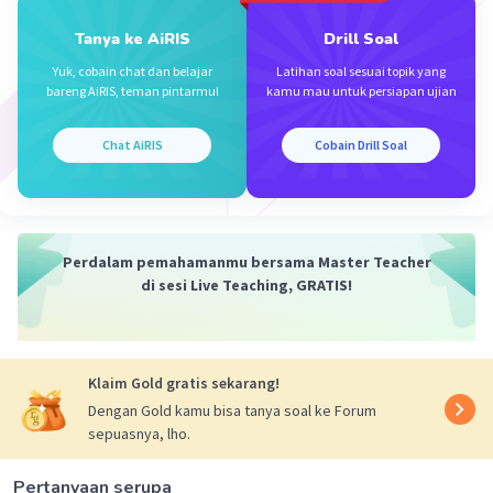
Tanya ke AiRIS
Drill Soal
·
5.0
(
1
)
Balas
Beri Rating
Yuk, cobain chat dan belajar
Latihan soal sesuai topik yang
bareng AiRIS, teman pintarmu!
kamu mau untuk persiapan ujian
Chat AiRIS
Cobain Drill Soal
Iklan
Perdalam pemahamanmu bersama Master Teacher
di sesi Live Teaching, GRATIS!
Klaim Gold gratis sekarang!
Dengan Gold kamu bisa tanya soal ke Forum
sepuasnya, lho.
Pertanyaan serupa