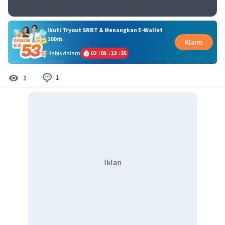
Ikuti Tryout SNBT & Menangkan E-Wallet
100rb
Klaim
Habis dalam
02
:
05
:
13
:
35
1
1
Iklan