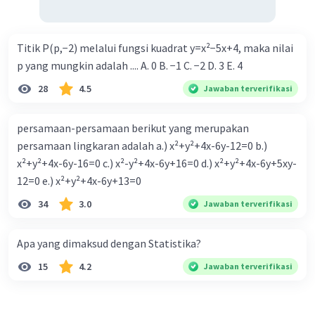
Titik P(p,−2) melalui fungsi kuadrat y=x²−5x+4, maka nilai
p yang mungkin adalah .... A. 0 B. −1 C. −2 D. 3 E. 4
28
4.5
Jawaban terverifikasi
persamaan-persamaan berikut yang merupakan
persamaan lingkaran adalah a.) x²+y²+4x-6y-12=0 b.)
x²+y²+4x-6y-16=0 c.) x²-y²+4x-6y+16=0 d.) x²+y²+4x-6y+5xy-
12=0 e.) x²+y²+4x-6y+13=0
34
3.0
Jawaban terverifikasi
Apa yang dimaksud dengan Statistika?
15
4.2
Jawaban terverifikasi