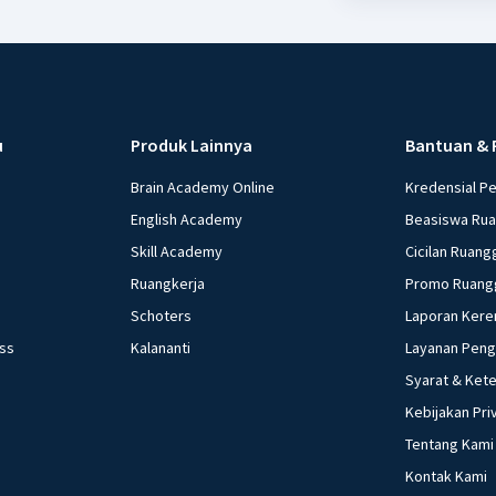
u
Produk Lainnya
Bantuan & 
Brain Academy Online
Kredensial P
English Academy
Beasiswa Ru
Skill Academy
Cicilan Ruang
Ruangkerja
Promo Ruang
Schoters
Laporan Kere
ess
Kalananti
Layanan Pen
Syarat & Ket
Kebijakan Pri
Tentang Kami
Kontak Kami