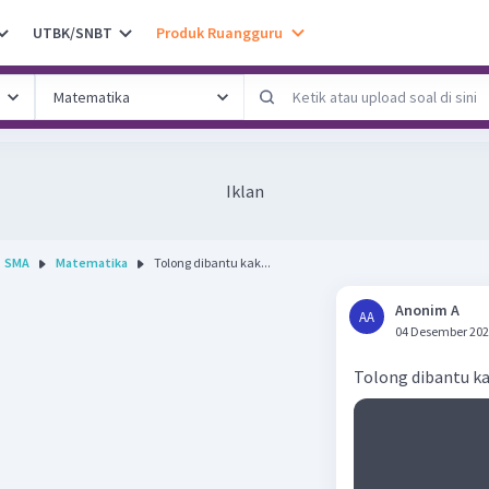
UTBK/SNBT
Produk Ruangguru
Iklan
SMA
Matematika
Tolong dibantu kak...
Anonim A
AA
04 Desember 202
Tolong dibantu k