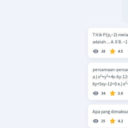
Titik P(p,−2) mel
adalah .... A. 0 B. −1
28
4.5
persamaan-persam
a.) x²+y²+4x-6y-12
6y+5xy-1
34
3.0
Apa yang dimaksud
15
4.2