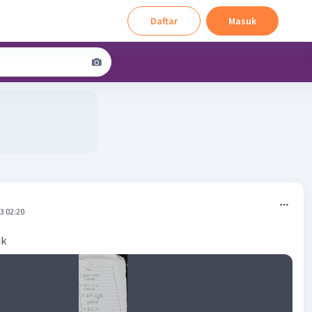
Daftar
Masuk
3 02:20
ak