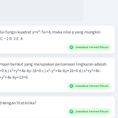
Iklan
alui fungsi kuadrat y=x²−5x+4, maka nilai p yang mungkin
 C. −2 D. 3 E. 4
Jawaban terverifikasi
aan berikut yang merupakan persamaan lingkaran adalah
=0 b.) x²+y²+4x-6y-16=0 c.) x²-y²+4x-6y+16=0 d.) x²+y²+4x-
2=0 e.) x²+y²+4x-6y+13=0
Jawaban terverifikasi
 dengan Statistika?
Jawaban terverifikasi