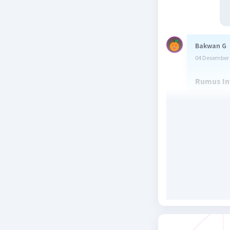
Bakwan G
04 Desember 
Rumus Inv
f(x) = 
(
f(x) =
1. f(x) = 5
f(x) = 5x +
(x 
f -¹(x) =
2. f(x) = x 
f(x) = x - 
(x 
f -¹(x) =