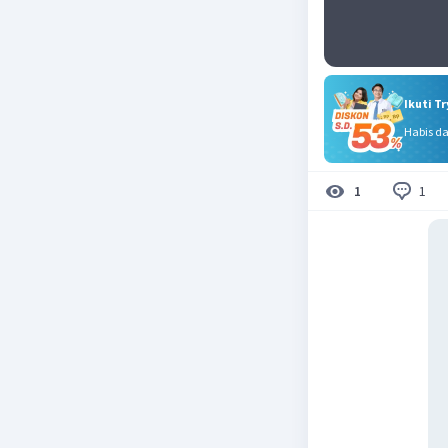
Ikuti T
Habis d
1
1