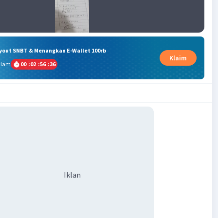
ryout SNBT & Menangkan E-Wallet 100rb
Klaim
alam
00
:
02
:
56
:
35
Iklan