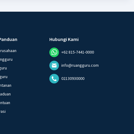
Panduan
Hubungi Kami
erusahaan
+62 815-7441-0000
angguru
info@ruangguru.com
guru
guru
02130930000
ntanan
gaduan
entuan
vasi