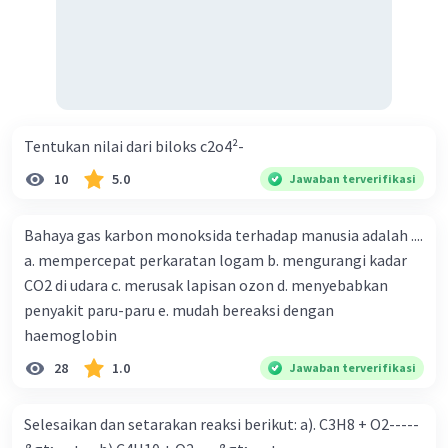
Tentukan nilai dari biloks c2o4²-
10
5.0
Jawaban terverifikasi
Bahaya gas karbon monoksida terhadap manusia adalah ....
a. mempercepat perkaratan logam b. mengurangi kadar
CO2 di udara c. merusak lapisan ozon d. menyebabkan
penyakit paru-paru e. mudah bereaksi dengan
haemoglobin
28
1.0
Jawaban terverifikasi
Selesaikan dan setarakan reaksi berikut: a). C3H8 + O2-----