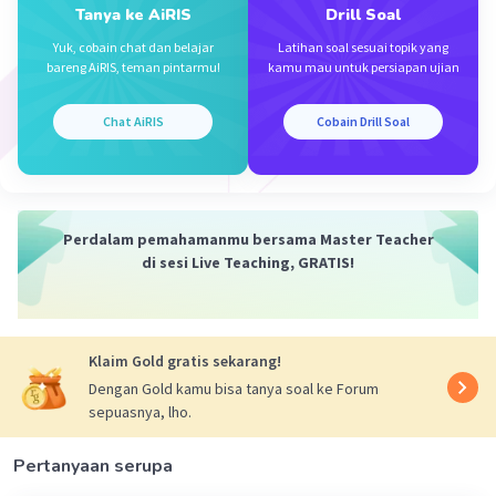
Tanya ke AiRIS
Drill Soal
nonlogam. Senyawa yang terbentuk adalah PR2
Yuk, cobain chat dan belajar
Latihan soal sesuai topik yang
bareng AiRIS, teman pintarmu!
kamu mau untuk persiapan ujian
·
5.0
(
1
)
Balas
Beri Rating
Chat AiRIS
Cobain Drill Soal
Perdalam pemahamanmu bersama Master Teacher
Iklan
di sesi Live Teaching, GRATIS!
Klaim Gold gratis sekarang!
Dengan Gold kamu bisa tanya soal ke Forum
sepuasnya, lho.
Pertanyaan serupa