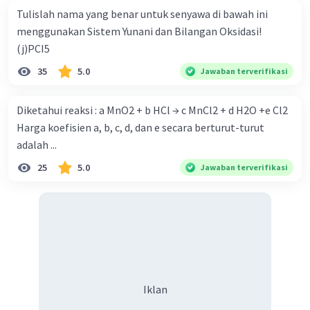
Tulislah nama yang benar untuk senyawa di bawah ini
menggunakan Sistem Yunani dan Bilangan Oksidasi!
(j)PCI5
35
5.0
Jawaban terverifikasi
Diketahui reaksi : a MnO2 + b HCl → c MnCl2 + d H2O +e Cl2
Harga koefisien a, b, c, d, dan e secara berturut-turut
adalah ...
25
5.0
Jawaban terverifikasi
Iklan