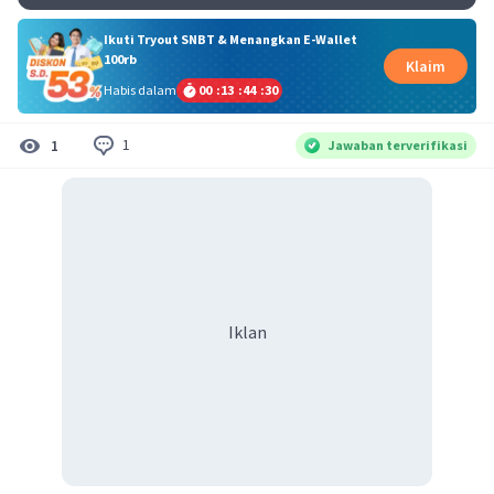
Ikuti Tryout SNBT & Menangkan E-Wallet
100rb
Klaim
Habis dalam
00
:
13
:
44
:
30
1
1
Jawaban terverifikasi
Iklan