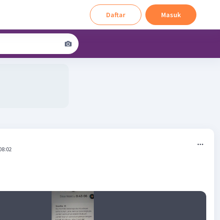
Daftar
Masuk
08:02