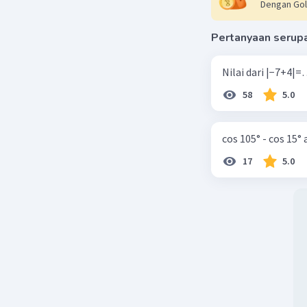
Dengan Gol
Pertanyaan serup
58
5.0
cos 105° - cos 15°
17
5.0