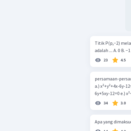
Titik P(p,−2) mel
adalah .... A. 0 B. −1
23
4.5
persamaan-persam
a.) x²+y²+4x-6y-12
6y+5xy-1
34
3.0
Apa yang dimaksud