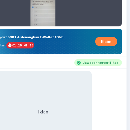
ryout SNBT & Menangkan E-Wallet 100rb
Klaim
alam
01
:
10
:
41
:
15
Jawaban terverifikasi
Iklan