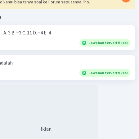
d kamu bisa tanya soal ke Forum sepuasnya, lho.
a
Nilai dari |−7+4|=… A. 3 B. −3 C. 11 D. −4 E. 4
Jawaban terverifikasi
 adalah
Jawaban terverifikasi
Iklan