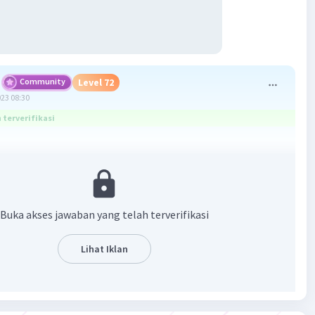
Community
Level 72
023 08:30
terverifikasi
+ Jahe + kencur + lengkuas = 34
 = lengkuas
2 x kencur --> Kencur = 1/2 jahe
Buka akses jawaban yang telah terverifikasi
= Jahe - 4 --> Jahe = Kunyit + 4
Lihat Iklan
he?
ian :