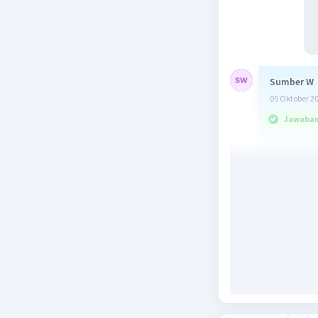
Sumber W
05 Oktober 2
Jawaban 
kunyit 
kunyit
jahe = 
Kunyit 
Ditanya :
Banyak ja
Penyelesa