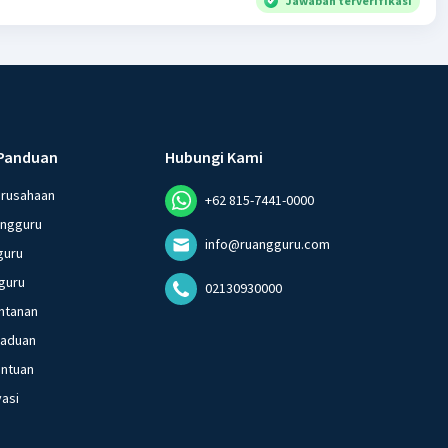
Jawaban terverifikasi
Panduan
Hubungi Kami
erusahaan
+62 815-7441-0000
angguru
info@ruangguru.com
guru
guru
02130930000
ntanan
gaduan
entuan
vasi