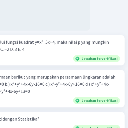
alui fungsi kuadrat y=x²−5x+4, maka nilai p yang mungkin
 C. −2 D. 3 E. 4
Jawaban terverifikasi
aan berikut yang merupakan persamaan lingkaran adalah
=0 b.) x²+y²+4x-6y-16=0 c.) x²-y²+4x-6y+16=0 d.) x²+y²+4x-
2=0 e.) x²+y²+4x-6y+13=0
Jawaban terverifikasi
 dengan Statistika?