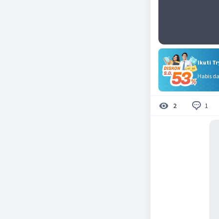
Ikuti T
Habis d
1
2