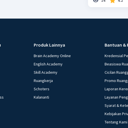
14
4.2
u
Produk Lainnya
Bantuan & 
Brain Academy Online
Kredensial P
English Academy
Beasiswa Ru
Skill Academy
Cicilan Ruang
Ruangkerja
Promo Ruang
Schoters
Laporan Kere
ess
Kalananti
Layanan Pen
Syarat & Ket
Kebijakan Pri
Tentang Kami