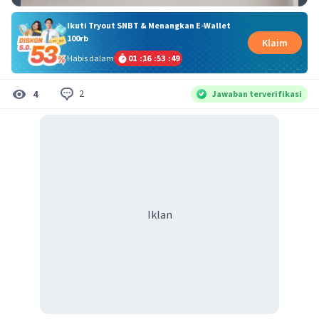
Ikuti Tryout SNBT & Menangkan E-Wallet
100rb
Klaim
Habis dalam
01
:
16
:
53
:
48
2
4
Jawaban terverifikasi
Iklan