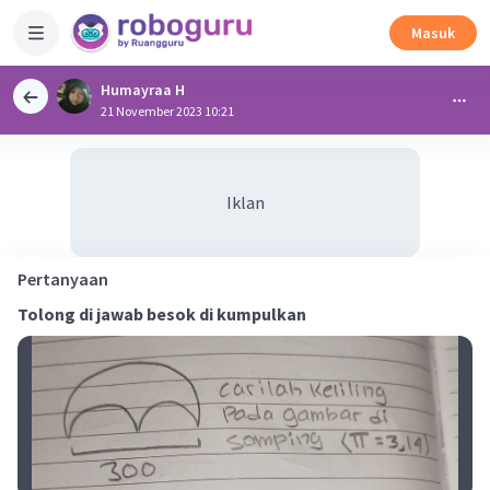
Masuk
Humayraa H
21 November 2023 10:21
Iklan
Pertanyaan
Tolong di jawab besok di kumpulkan