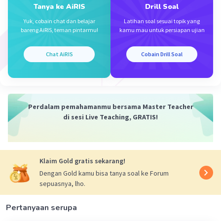
Tanya ke AiRIS
Drill Soal
Terima kasih
Yuk, cobain chat dan belajar
Latihan soal sesuai topik yang
bareng AiRIS, teman pintarmu!
kamu mau untuk persiapan ujian
·
5.0
(
1
)
Balas
Beri Rating
Chat AiRIS
Cobain Drill Soal
Keysha K
Level 21
21 November 2023 12:07
942 cm
Perdalam pemahamanmu bersama Master Teacher
— Tampilkan 2 balasan lainnya
di sesi Live Teaching, GRATIS!
Addimmki A
Level 2
21 November 2023 12:32
Klaim Gold gratis sekarang!
Jawaban terverifikasi
Dengan Gold kamu bisa tanya soal ke Forum
sepuasnya, lho.
Keliling = 1/2 (2𝞹R) + 1/2(2*2𝞹r)
Iklan
= 𝞹R + 2𝞹r
Pertanyaan serupa
= 𝞹 (R + 2r)