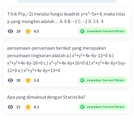
Titik P(p,−2) melalui fungsi kuadrat y=x²−5x+4, maka nilai
p yang mungkin adalah .... A. 0 B. −1 C. −2 D. 3 E. 4
28
4.5
Jawaban terverifikasi
persamaan-persamaan berikut yang merupakan
persamaan lingkaran adalah a.) x²+y²+4x-6y-12=0 b.)
x²+y²+4x-6y-16=0 c.) x²-y²+4x-6y+16=0 d.) x²+y²+4x-6y+5xy-
12=0 e.) x²+y²+4x-6y+13=0
38
3.0
Jawaban terverifikasi
Apa yang dimaksud dengan Statistika?
15
4.2
Jawaban terverifikasi