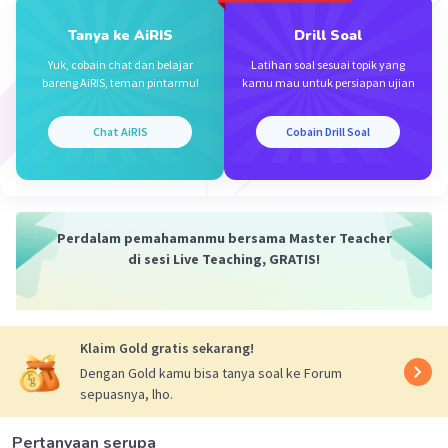
Tanya ke AiRIS
Drill Soal
Yuk, cobain chat dan belajar
Latihan soal sesuai topik yang
bareng AiRIS, teman pintarmu!
kamu mau untuk persiapan ujian
Chat AiRIS
Cobain Drill Soal
Perdalam pemahamanmu bersama Master Teacher
di sesi Live Teaching, GRATIS!
Klaim Gold gratis sekarang!
Dengan Gold kamu bisa tanya soal ke Forum
sepuasnya, lho.
Pertanyaan serupa