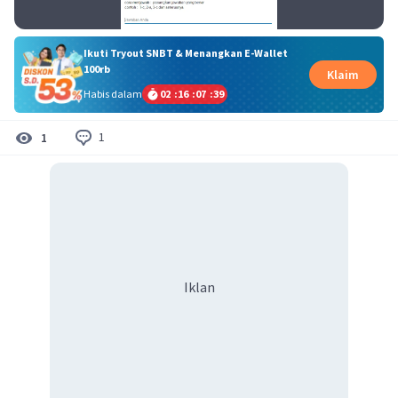
Ikuti Tryout SNBT & Menangkan E-Wallet
100rb
Klaim
Habis dalam
02
:
16
:
07
:
38
1
1
Iklan