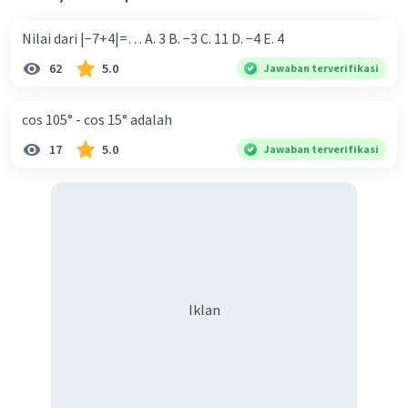
Nilai dari |−7+4|=… A. 3 B. −3 C. 11 D. −4 E. 4
62
5.0
Jawaban terverifikasi
cos 105° - cos 15° adalah
17
5.0
Jawaban terverifikasi
Iklan