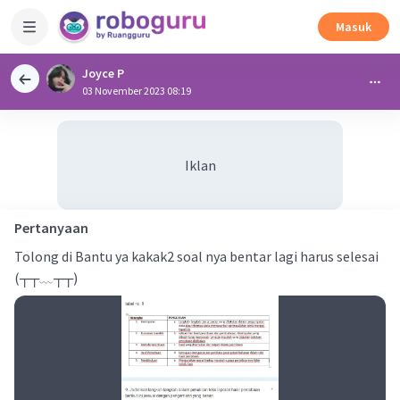
Masuk
Joyce P
03 November 2023 08:19
Iklan
Pertanyaan
Tolong di Bantu ya kakak2 soal nya bentar lagi harus selesai
(┬┬﹏┬┬)