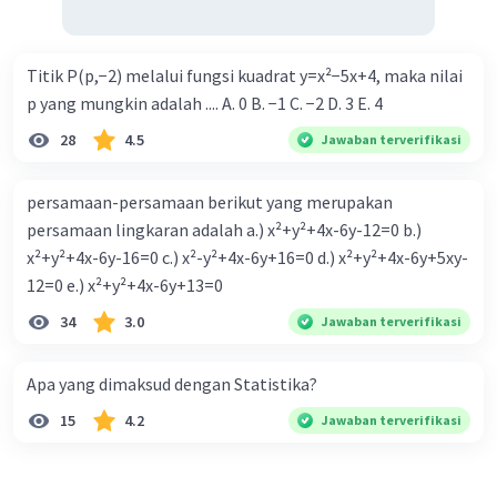
Titik P(p,−2) melalui fungsi kuadrat y=x²−5x+4, maka nilai
p yang mungkin adalah .... A. 0 B. −1 C. −2 D. 3 E. 4
28
4.5
Jawaban terverifikasi
persamaan-persamaan berikut yang merupakan
persamaan lingkaran adalah a.) x²+y²+4x-6y-12=0 b.)
x²+y²+4x-6y-16=0 c.) x²-y²+4x-6y+16=0 d.) x²+y²+4x-6y+5xy-
12=0 e.) x²+y²+4x-6y+13=0
34
3.0
Jawaban terverifikasi
Apa yang dimaksud dengan Statistika?
15
4.2
Jawaban terverifikasi