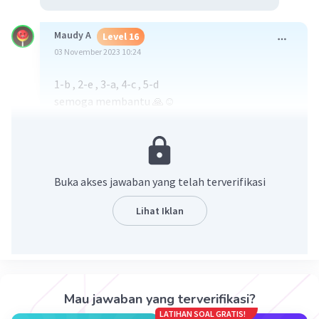
Maudy A
Level 16
03 November 2023 10:24
1-b , 2-e , 3-a, 4-c , 5-d
semoga membantu 🙏☺️
·
0.0
(
0
)
Balas
Beri Rating
Buka akses jawaban yang telah terverifikasi
Lihat Iklan
Iklan
Mau jawaban yang terverifikasi?
LATIHAN SOAL GRATIS!