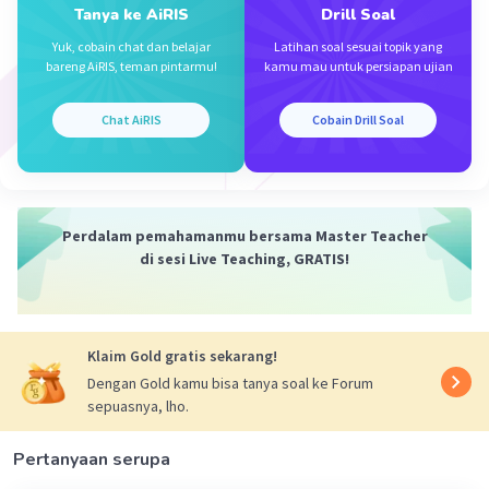
Tanya ke AiRIS
Drill Soal
Yuk, cobain chat dan belajar
Latihan soal sesuai topik yang
bareng AiRIS, teman pintarmu!
kamu mau untuk persiapan ujian
Iklan
Chat AiRIS
Cobain Drill Soal
Perdalam pemahamanmu bersama Master Teacher
di sesi Live Teaching, GRATIS!
Klaim Gold gratis sekarang!
Dengan Gold kamu bisa tanya soal ke Forum
sepuasnya, lho.
Pertanyaan serupa