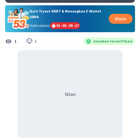
Ikuti Tryout SNBT & Menangkan E-Wallet
100rb
Klaim
Habis dalam
02
:
03
:
09
:
16
1
1
Jawaban terverifikasi
Iklan