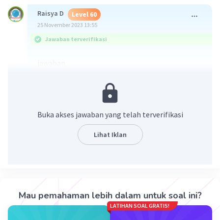
Raisya D
Level 60
25 November 2023 13:55
Jawaban terverifikasi
jawaban
Cos A = √a²-1/a
Buka akses jawaban yang telah terverifikasi
Lihat Iklan
·
5.0
(
1
)
Balas
Beri Rating
Mau pemahaman lebih dalam untuk soal ini?
LATIHAN SOAL GRATIS!