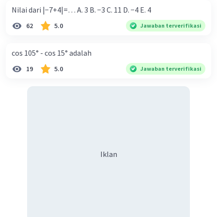
Nilai dari |−7+4|=… A. 3 B. −3 C. 11 D. −4 E. 4
62
5.0
Jawaban terverifikasi
cos 105° - cos 15° adalah
19
5.0
Jawaban terverifikasi
Iklan