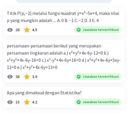
Titik P(p,−2) melalui fungsi kuadrat y=x²−5x+4, maka nilai
p yang mungkin adalah .... A. 0 B. −1 C. −2 D. 3 E. 4
28
4.5
Jawaban terverifikasi
persamaan-persamaan berikut yang merupakan
persamaan lingkaran adalah a.) x²+y²+4x-6y-12=0 b.)
x²+y²+4x-6y-16=0 c.) x²-y²+4x-6y+16=0 d.) x²+y²+4x-6y+5xy-
12=0 e.) x²+y²+4x-6y+13=0
38
3.0
Jawaban terverifikasi
Apa yang dimaksud dengan Statistika?
15
4.2
Jawaban terverifikasi