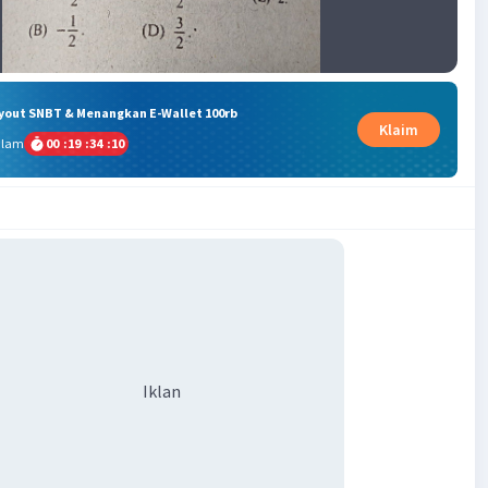
ryout SNBT & Menangkan E-Wallet 100rb
Klaim
alam
00
:
19
:
34
:
09
Iklan