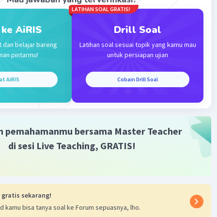
LATIHAN SOAL GRATIS!
 ke AiRIS
Drill Soal
t dan belajar bareng
Latihan soal sesuai topik yang kamu mau
man pintarmu!
untuk persiapan ujian
at AiRIS
Cobain Drill Soal
m pemahamanmu bersama Master Teacher
di sesi Live Teaching, GRATIS!
 gratis sekarang!
d kamu bisa tanya soal ke Forum sepuasnya, lho.