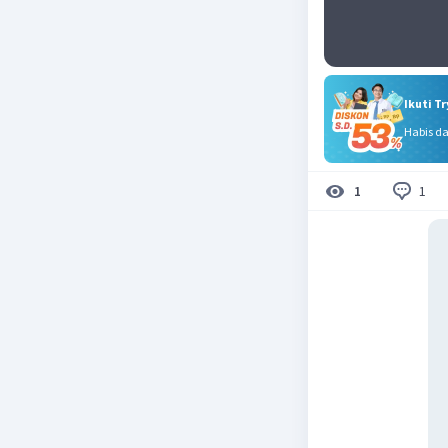
Ikuti T
Habis d
1
1