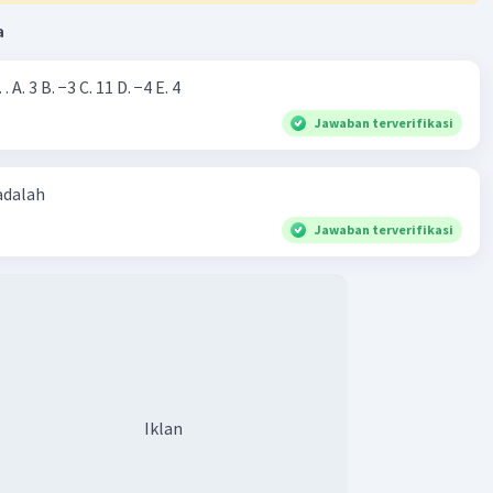
a
Nilai dari |−7+4|=… A. 3 B. −3 C. 11 D. −4 E. 4
Jawaban terverifikasi
 adalah
Jawaban terverifikasi
Iklan