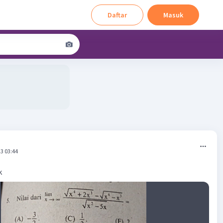
Daftar
Masuk
3 03:44
k