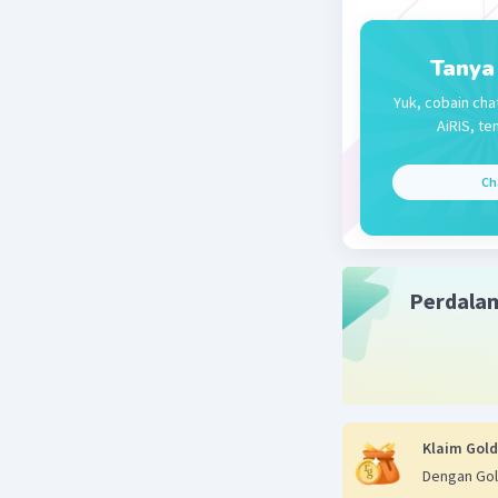
Tanya
Yuk, cobain cha
AiRIS, te
Ch
Perdala
Klaim Gold
Dengan Gol