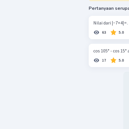
Pertanyaan serup
63
5.0
cos 105° - cos 15°
17
5.0