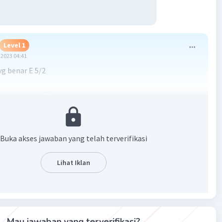
Level 1
2023 04:41
g benar E 5/2
·
0.0
(
0
)
Balas
ating
Buka akses jawaban yang telah terverifikasi
Lihat Iklan
Iklan
Mau jawaban yang terverifikasi?