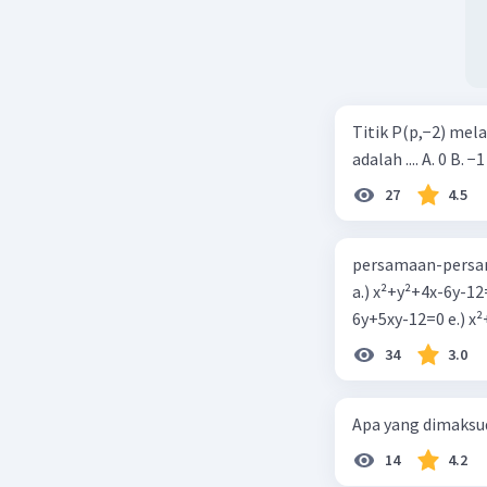
Titik P(p,−2) mel
adalah .... A. 0 B. −1
27
4.5
persamaan-persam
a.) x²+y²+4x-6y-12
6y+5xy-1
34
3.0
Apa yang dimaksud
14
4.2