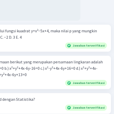
alui fungsi kuadrat y=x²−5x+4, maka nilai p yang mungkin
 C. −2 D. 3 E. 4
Jawaban terverifikasi
aan berikut yang merupakan persamaan lingkaran adalah
=0 b.) x²+y²+4x-6y-16=0 c.) x²-y²+4x-6y+16=0 d.) x²+y²+4x-
2=0 e.) x²+y²+4x-6y+13=0
Jawaban terverifikasi
 dengan Statistika?
Jawaban terverifikasi