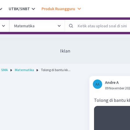
UTBK/SNBT
Produk Ruangguru
Iklan
SMA
Matematika
Tolong di bantu kk...
Andre Α
AΑ
09 November 202
Tolong di bantu k