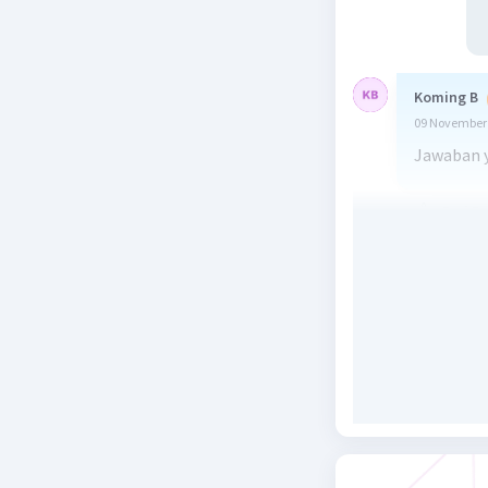
Koming B
09 November 
Jawaban y
Beri R