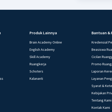
u
Produk Lainnya
Bantuan & 
Brain Academy Online
Kredensial P
English Academy
Beasiswa Ru
Skill Academy
Cicilan Ruang
Ruangkerja
Promo Ruang
Schoters
Laporan Kere
ess
Kalananti
Layanan Pen
Syarat & Ket
Kebijakan Pri
Tentang Kami
Kontak Kami