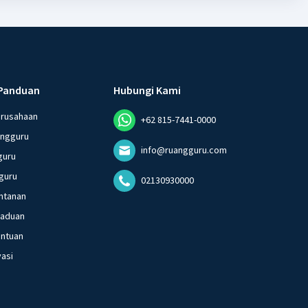
Panduan
Hubungi Kami
erusahaan
+62 815-7441-0000
angguru
info@ruangguru.com
guru
guru
02130930000
ntanan
gaduan
entuan
vasi