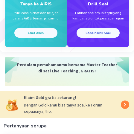
Tanya ke AiRIS
Drill Soal
Yuk, cobain chat dan belajar
Latihan soal sesuai topik yang
Iklan
bareng AiRIS, teman pintarmu!
kamu mau untuk persiapan ujian
Chat AiRIS
Cobain Drill Soal
Perdalam pemahamanmu bersama Master Teacher
di sesi Live Teaching, GRATIS!
Klaim Gold gratis sekarang!
Dengan Gold kamu bisa tanya soal ke Forum
sepuasnya, lho.
Pertanyaan serupa