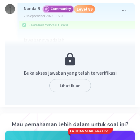
Nanda R
Community
Level 89
28 September 2023 11:20
Jawaban terverifikasi
jawabannya adalah
Buka akses jawaban yang telah terverifikasi
Lihat Iklan
·
5.0
(
1
)
Balas
Beri Rating
Mau pemahaman lebih dalam untuk soal ini?
LATIHAN SOAL GRATIS!