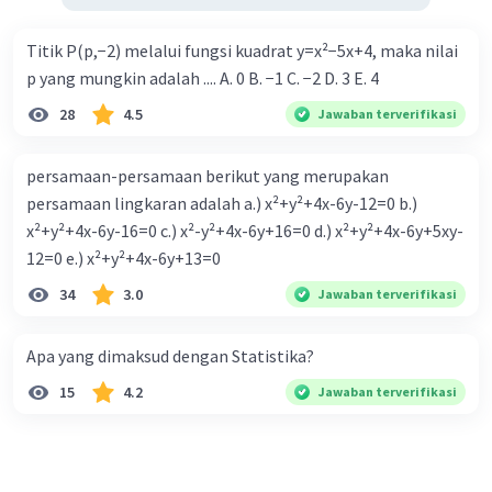
Titik P(p,−2) melalui fungsi kuadrat y=x²−5x+4, maka nilai
p yang mungkin adalah .... A. 0 B. −1 C. −2 D. 3 E. 4
28
4.5
Jawaban terverifikasi
persamaan-persamaan berikut yang merupakan
persamaan lingkaran adalah a.) x²+y²+4x-6y-12=0 b.)
x²+y²+4x-6y-16=0 c.) x²-y²+4x-6y+16=0 d.) x²+y²+4x-6y+5xy-
12=0 e.) x²+y²+4x-6y+13=0
34
3.0
Jawaban terverifikasi
Apa yang dimaksud dengan Statistika?
15
4.2
Jawaban terverifikasi