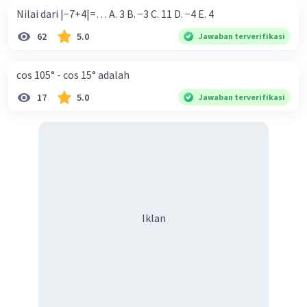
Nilai dari |−7+4|=… A. 3 B. −3 C. 11 D. −4 E. 4
62
5.0
Jawaban terverifikasi
cos 105° - cos 15° adalah
17
5.0
Jawaban terverifikasi
Iklan