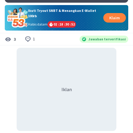
Ikuti Tryout SNBT & Menangkan E-Wallet
100rb
Klaim
Habis dalam
02
:
18
:
30
:
52
1
3
Jawaban terverifikasi
Iklan