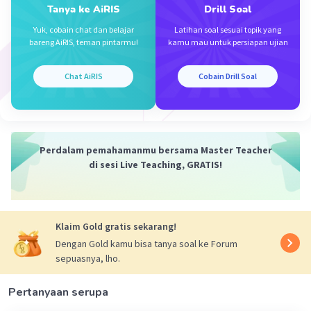
Jawaban terverifikasi
Tanya ke AiRIS
Drill Soal
Yuk, cobain chat dan belajar
Latihan soal sesuai topik yang
Jawaban yang tepat adalah
B. 6
bareng AiRIS, teman pintarmu!
kamu mau untuk persiapan ujian
Iklan
Perlu diingan beberapa sifat eksponen. Untuk
lebih jelasnya lihat gambar dibawah yaaa
Chat AiRIS
Cobain Drill Soal
Perdalam pemahamanmu bersama Master Teacher
di sesi Live Teaching, GRATIS!
·
5.0
(
1
)
Balas
Beri Rating
Klaim Gold gratis sekarang!
Dengan Gold kamu bisa tanya soal ke Forum
sepuasnya, lho.
Pertanyaan serupa