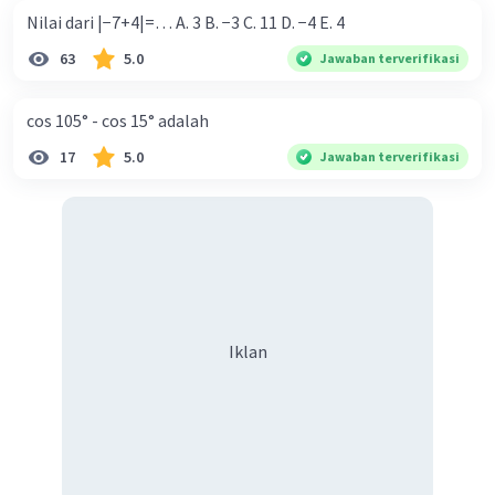
Nilai dari |−7+4|=… A. 3 B. −3 C. 11 D. −4 E. 4
63
5.0
Jawaban terverifikasi
cos 105° - cos 15° adalah
17
5.0
Jawaban terverifikasi
Iklan