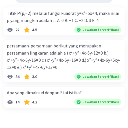
Titik P(p,−2) melalui fungsi kuadrat y=x²−5x+4, maka nilai
p yang mungkin adalah .... A. 0 B. −1 C. −2 D. 3 E. 4
27
4.5
Jawaban terverifikasi
persamaan-persamaan berikut yang merupakan
persamaan lingkaran adalah a.) x²+y²+4x-6y-12=0 b.)
x²+y²+4x-6y-16=0 c.) x²-y²+4x-6y+16=0 d.) x²+y²+4x-6y+5xy-
12=0 e.) x²+y²+4x-6y+13=0
34
3.0
Jawaban terverifikasi
Apa yang dimaksud dengan Statistika?
14
4.2
Jawaban terverifikasi