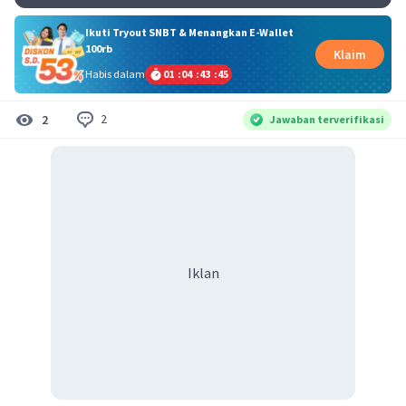
Ikuti Tryout SNBT & Menangkan E-Wallet
100rb
Klaim
Habis dalam
01
:
04
:
43
:
45
2
2
Jawaban terverifikasi
Iklan