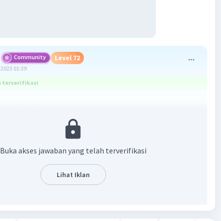
Community
Level 72
2023 01:39
terverifikasi
ang tepat :
4 dan 5 tetap menyala
6 dan 7 tetap menyala
Buka akses jawaban yang telah terverifikasi
an :
Lihat Iklan
ampu 2 dilepas maka lampi 1 dan 3 akan mati
ampu 10 dilepas maka lampi 8 dan 9 akan mati
4, 5, 6 dan 7 akan tetap menyala