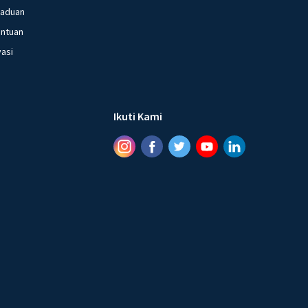
gaduan
entuan
vasi
Ikuti Kami