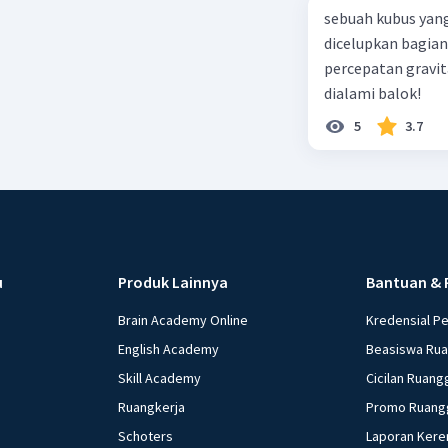
sebuah kubus yang
dicelupkan bagian
percepatan gravit
dialami balok!
5
3.7
u
Produk Lainnya
Bantuan & 
Brain Academy Online
Kredensial P
English Academy
Beasiswa Ru
Skill Academy
Cicilan Ruang
Ruangkerja
Promo Ruang
Schoters
Laporan Kere