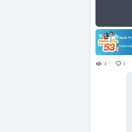
Ikuti T
Habis d
1
1