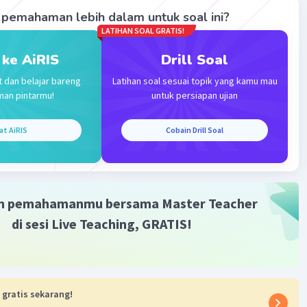
pemahaman lebih dalam untuk soal ini?
LATIHAN SOAL GRATIS!
 ke AiRIS
Drill Soal
·
0.0
(
0
)
Balas
ating
t dan belajar bareng
Latihan soal sesuai topik yang kamu mau
man pintarmu!
untuk persiapan ujian
at AiRIS
Cobain Drill Soal
Iklan
m pemahamanmu bersama Master Teacher
di sesi Live Teaching, GRATIS!
 gratis sekarang!