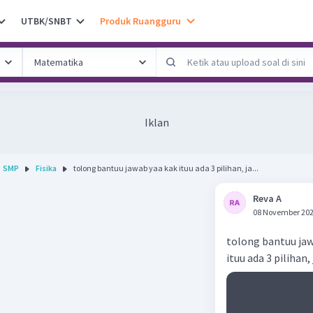
UTBK/SNBT
Produk Ruangguru
Iklan
SMP
Fisika
tolong bantuu jawab yaa kak ituu ada 3 pilihan, ja...
Reva A
08 November 202
tolong bantuu jaw
ituu ada 3 pilihan