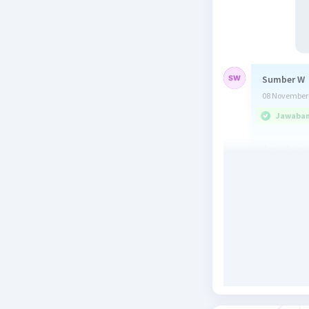
Sumber W
08 November 
Jawaban 
Jawaban y
Lampu 
Lampu 
Pembahas
Jika l
Jika l
Lampu 