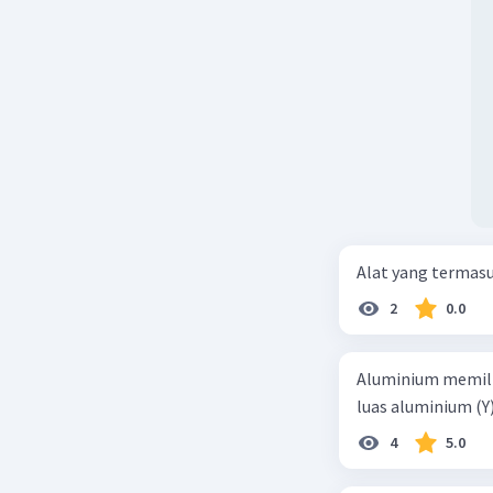
Alat yang termas
2
0.0
Aluminium memilik
luas aluminium (Y
4
5.0