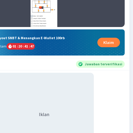
ryout SNBT & Menangkan E-Wallet 100rb
Klaim
alam
01
:
20
:
41
:
46
Jawaban terverifikasi
Iklan