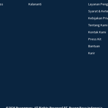
ess
Kalananti
Layanan Pen
Syarat & Ket
Kebijakan Pri
Tentang Kami
Kontak Kami
Press Kit
Bantuan
Karir
©
2026
Ruangguru
.
All Rights Reserved
PT. Ruang Raya Indonesia