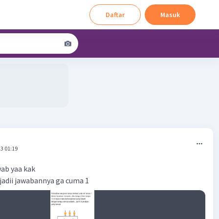
Daftar
Masuk
3 01:19
ab yaa kak
, jadii jawabannya ga cuma 1