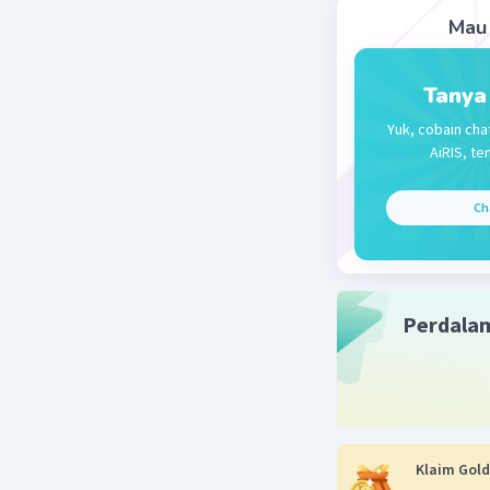
Mau 
Tanya
Beri R
Yuk, cobain cha
AiRIS, te
Ch
Perdala
Klaim Gold