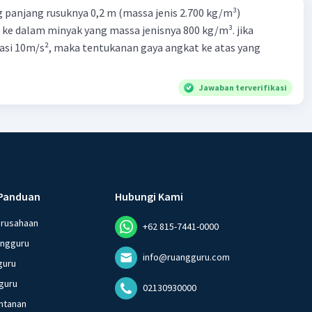
 panjang rusuknya 0,2 m (massa jenis 2.700 kg/m³)
 ke dalam minyak yang massa jenisnya 800 kg/m³. jika
asi 10m/s², maka tentukanan gaya angkat ke atas yang
Jawaban terverifikasi
Panduan
Hubungi Kami
erusahaan
+62 815-7441-0000
angguru
info@ruangguru.com
guru
guru
02130930000
ntanan