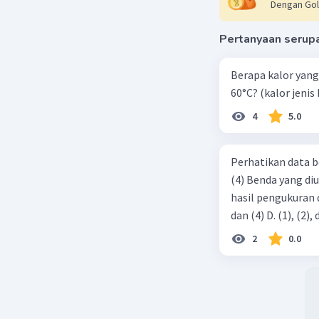
Dengan Gol
Pertanyaan serup
Berapa kalor yang 
60°C? (kalor jenis 
4
5.0
Perhatikan data b
(4) Benda yang di
hasil pengukuran ditunjukkan ol
2
0.0