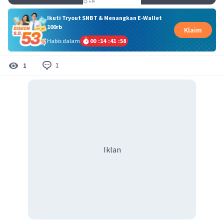
Ikuti Tryout SNBT & Menangkan E-Wallet
100rb
Klaim
Habis dalam
00
:
14
:
41
:
58
1
1
Iklan