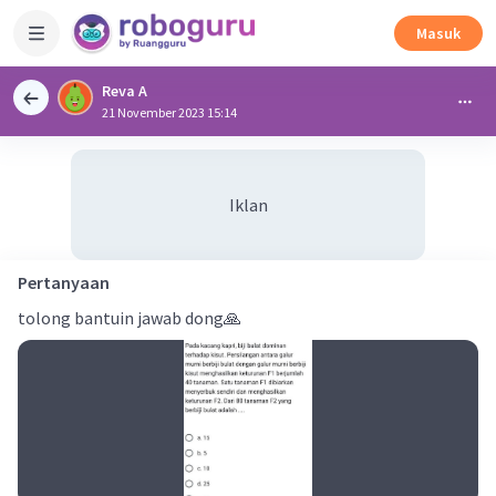
Masuk
Reva A
21 November 2023 15:14
Iklan
Pertanyaan
tolong bantuin jawab dong🙏