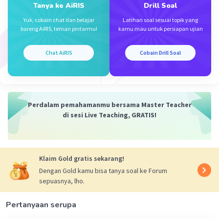
sedikit lebih banyak atau sedikit lebih sedikit dari
Tanya ke AiRIS
Drill Soal
perkiraan. Dari pilihan jawaban yang diberikan,
Yuk, cobain chat dan belajar
Latihan soal sesuai topik yang
yang paling mendekati perkiraan adalah 25.
bareng AiRIS, teman pintarmu!
kamu mau untuk persiapan ujian
·
0.0
(
0
)
Balas
Beri Rating
Chat AiRIS
Cobain Drill Soal
Perdalam pemahamanmu bersama Master Teacher
di sesi Live Teaching, GRATIS!
Iklan
Klaim Gold gratis sekarang!
Dengan Gold kamu bisa tanya soal ke Forum
sepuasnya, lho.
Pertanyaan serupa