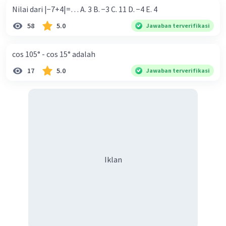
Nilai dari |−7+4|=… A. 3 B. −3 C. 11 D. −4 E. 4
58
5.0
Jawaban terverifikasi
cos 105° - cos 15° adalah
17
5.0
Jawaban terverifikasi
Iklan