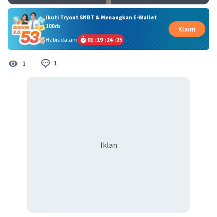
Ikuti Tryout SNBT & Menangkan E-Wallet
100rb
Klaim
Habis dalam
01
:
19
:
24
:
25
1
1
Iklan