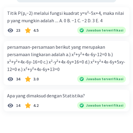
Titik P(p,−2) melalui fungsi kuadrat y=x²−5x+4, maka nilai
p yang mungkin adalah .... A. 0 B. −1 C. −2 D. 3 E. 4
23
4.5
Jawaban terverifikasi
persamaan-persamaan berikut yang merupakan
persamaan lingkaran adalah a.) x²+y²+4x-6y-12=0 b.)
x²+y²+4x-6y-16=0 c.) x²-y²+4x-6y+16=0 d.) x²+y²+4x-6y+5xy-
12=0 e.) x²+y²+4x-6y+13=0
34
3.0
Jawaban terverifikasi
Apa yang dimaksud dengan Statistika?
14
4.2
Jawaban terverifikasi