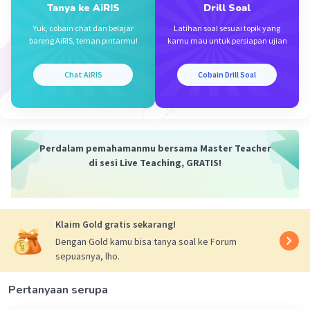
Tanya ke AiRIS
Drill Soal
Jadi, ketika x = 20 cm, laju perubahan luas
Yuk, cobain chat dan belajar
Latihan soal sesuai topik yang
2
terhadap panjang sisi x adalah 9000 cm
/cm.
bareng AiRIS, teman pintarmu!
kamu mau untuk persiapan ujian
Artinya, jika panjang sisi persegi diperbesar dari
20 cm ke 21 cm, maka luasnya akan bertambah
Chat AiRIS
Cobain Drill Soal
2
sebesar 9000 cm
.
·
0.0
(
0
)
Balas
Beri Rating
Perdalam pemahamanmu bersama Master Teacher
di sesi Live Teaching, GRATIS!
Klaim Gold gratis sekarang!
Iklan
Dengan Gold kamu bisa tanya soal ke Forum
sepuasnya, lho.
Pertanyaan serupa