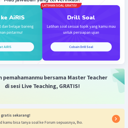
LATIHAN SOAL GRATIS!
 ke AiRIS
Drill Soal
t dan belajar bareng
Latihan soal sesuai topik yang kamu mau
man pintarmu!
untuk persiapan ujian
at AiRIS
Cobain Drill Soal
m pemahamanmu bersama Master Teacher
di sesi Live Teaching, GRATIS!
 gratis sekarang!
d kamu bisa tanya soal ke Forum sepuasnya, lho.