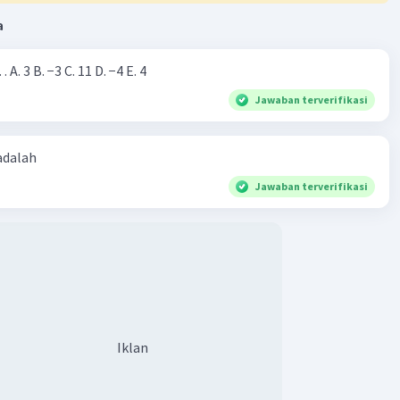
a
Nilai dari |−7+4|=… A. 3 B. −3 C. 11 D. −4 E. 4
Jawaban terverifikasi
 adalah
Jawaban terverifikasi
Iklan