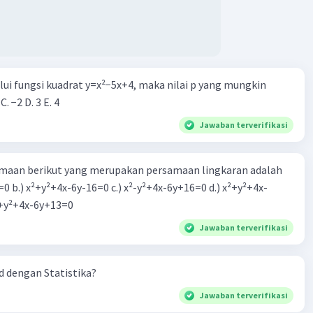
alui fungsi kuadrat y=x²−5x+4, maka nilai p yang mungkin
 C. −2 D. 3 E. 4
Jawaban terverifikasi
aan berikut yang merupakan persamaan lingkaran adalah
=0 b.) x²+y²+4x-6y-16=0 c.) x²-y²+4x-6y+16=0 d.) x²+y²+4x-
2=0 e.) x²+y²+4x-6y+13=0
Jawaban terverifikasi
 dengan Statistika?
Jawaban terverifikasi