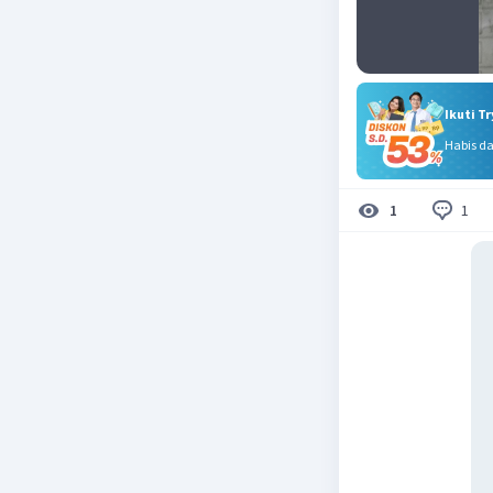
Ikuti T
Habis d
1
1