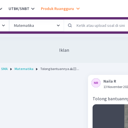
UTBK/SNBT
Produk Ruangguru
Iklan
SMA
Matematika
Tolong bantuannya 🙏🏻...
Naila R
13 November 202
Tolong bantuanny