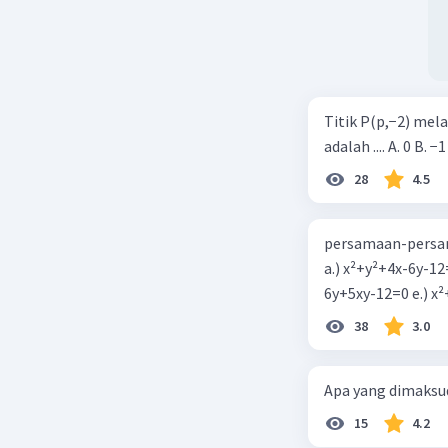
Titik P(p,−2) mel
adalah .... A. 0 B. −1
28
4.5
persamaan-persam
a.) x²+y²+4x-6y-12
6y+5xy-1
38
3.0
Apa yang dimaksud
15
4.2