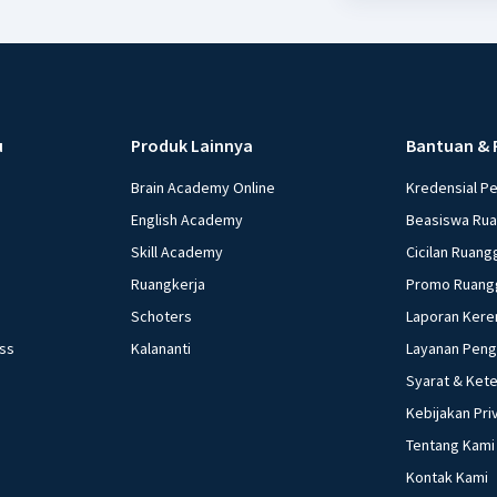
u
Produk Lainnya
Bantuan & 
Brain Academy Online
Kredensial P
English Academy
Beasiswa Ru
Skill Academy
Cicilan Ruang
Ruangkerja
Promo Ruang
Schoters
Laporan Kere
ess
Kalananti
Layanan Pen
Syarat & Ket
Kebijakan Pri
Tentang Kami
Kontak Kami