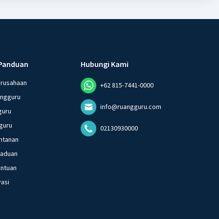
Panduan
Hubungi Kami
erusahaan
+62 815-7441-0000
angguru
info@ruangguru.com
guru
guru
02130930000
ntanan
gaduan
entuan
vasi