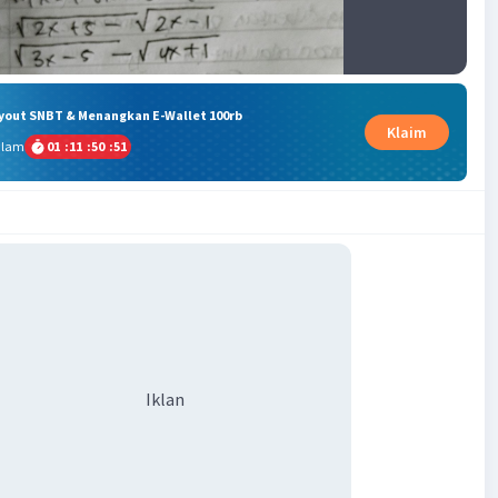
ryout SNBT & Menangkan E-Wallet 100rb
Klaim
alam
01
:
11
:
50
:
51
Iklan