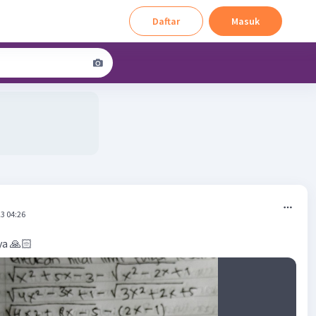
Daftar
Masuk
3 04:26
a 🙏🏻