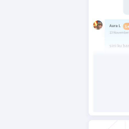
Aura L
Le
13 November 
sini ku b
Beri R