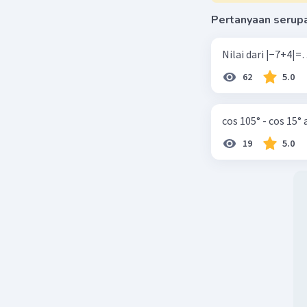
Pertanyaan serup
62
5.0
cos 105° - cos 15°
19
5.0