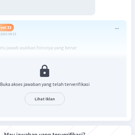
vel 33
2023 09:23
antu jawab asalkan fotonya yang benar
·
0.0
(
0
)
Balas
ating
Buka akses jawaban yang telah terverifikasi
Lihat Iklan
Iklan
Mau jawaban yang terverifikasi?