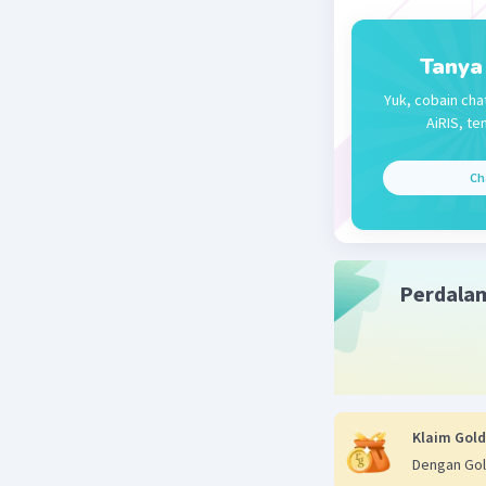
Tanya
Yuk, cobain cha
AiRIS, te
Ch
Perdala
Klaim Gold
Dengan Gol