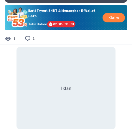
Ikuti Tryout SNBT & Menangkan E-Wallet
100rb
Klaim
Habis dalam
02
:
05
:
35
:
30
1
1
Iklan