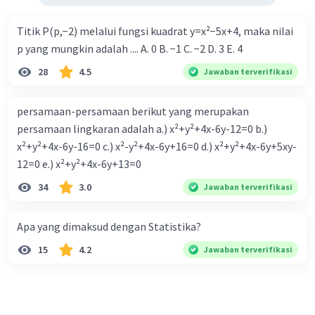
Titik P(p,−2) melalui fungsi kuadrat y=x²−5x+4, maka nilai
p yang mungkin adalah .... A. 0 B. −1 C. −2 D. 3 E. 4
28
4.5
Jawaban terverifikasi
persamaan-persamaan berikut yang merupakan
persamaan lingkaran adalah a.) x²+y²+4x-6y-12=0 b.)
x²+y²+4x-6y-16=0 c.) x²-y²+4x-6y+16=0 d.) x²+y²+4x-6y+5xy-
12=0 e.) x²+y²+4x-6y+13=0
34
3.0
Jawaban terverifikasi
Apa yang dimaksud dengan Statistika?
15
4.2
Jawaban terverifikasi