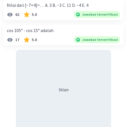
Nilai dari |−7+4|=… A. 3 B. −3 C. 11 D. −4 E. 4
62
5.0
Jawaban terverifikasi
cos 105° - cos 15° adalah
17
5.0
Jawaban terverifikasi
Iklan