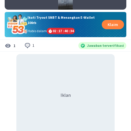
Ikuti Tryout SNBT & Menangkan E-Wallet
100rb
Klaim
Habis dalam
02
:
17
:
40
:
34
1
1
Jawaban terverifikasi
Iklan