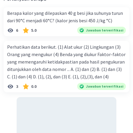
·
5.0
(
1
)
Balas
Beri Rating
Berapa kalor yang dilepaskan 40 g besi jika suhunya turun
dari 90°C menjadi 60°C? (kalor jenis besi 450 J/kg °C)
Naura N
Level 38
6
5.0
Jawaban terverifikasi
01 Desember 2023 11:15
makasii, kak kevin
Perhatikan data berikut. (1) Alat ukur (2) Lingkungan (3)
Orang yang mengukur (4) Benda yang diukur Faktor-faktor
yang memengaruhi ketidakpastian pada hasil pengukuran
ditunjukkan oleh data nomor ... A. (1) dan (2) B. (1) dan (3)
C. (1) dan (4) D. (1), (2), dan (3) E. (1), (2),(3), dan (4)
3
0.0
Jawaban terverifikasi
Iklan