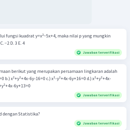
alui fungsi kuadrat y=x²−5x+4, maka nilai p yang mungkin
 C. −2 D. 3 E. 4
Jawaban terverifikasi
aan berikut yang merupakan persamaan lingkaran adalah
=0 b.) x²+y²+4x-6y-16=0 c.) x²-y²+4x-6y+16=0 d.) x²+y²+4x-
2=0 e.) x²+y²+4x-6y+13=0
Jawaban terverifikasi
 dengan Statistika?
Jawaban terverifikasi