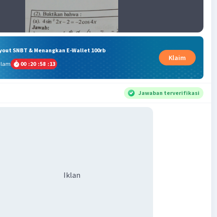
ryout SNBT & Menangkan E-Wallet 100rb
Klaim
alam
00
:
20
:
58
:
12
Jawaban terverifikasi
Iklan