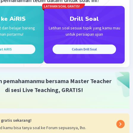
pemahaman lebih dalam untuk soal ini?
LATIHAN SOAL GRATIS!
 ke AiRIS
Drill Soal
t dan belajar bareng
Latihan soal sesuai topik yang kamu mau
Iklan
man pintarmu!
untuk persiapan ujian
at AiRIS
Cobain Drill Soal
m pemahamanmu bersama Master Teacher
di sesi Live Teaching, GRATIS!
 gratis sekarang!
d kamu bisa tanya soal ke Forum sepuasnya, lho.