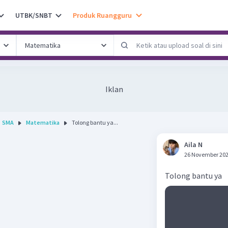
UTBK/SNBT
Produk Ruangguru
Iklan
SMA
Matematika
Tolong bantu ya...
Aila N
26 November 202
Tolong bantu ya