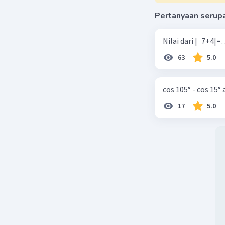
Pertanyaan serup
63
5.0
cos 105° - cos 15°
17
5.0