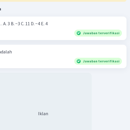
a
Nilai dari |−7+4|=… A. 3 B. −3 C. 11 D. −4 E. 4
Jawaban terverifikasi
 adalah
Jawaban terverifikasi
Iklan