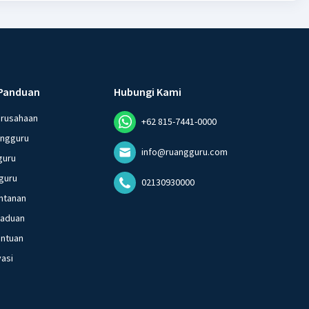
Panduan
Hubungi Kami
erusahaan
+62 815-7441-0000
angguru
info@ruangguru.com
guru
guru
02130930000
ntanan
gaduan
entuan
vasi