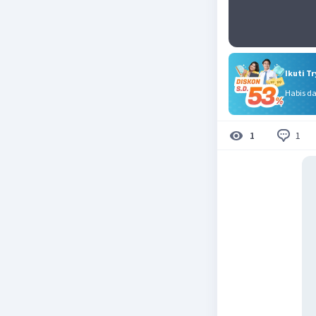
Ikuti T
Habis d
1
1