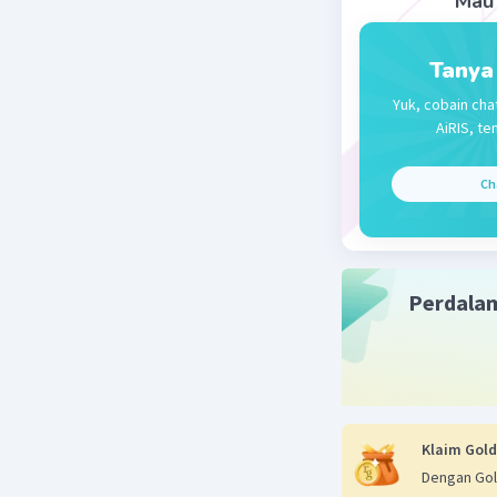
Mau 
Tanya
Yuk, cobain cha
AiRIS, te
Ch
Perdala
Klaim Gold
Dengan Gol