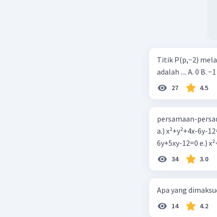
Titik P(p,−2) mel
adalah .... A. 0 B. −1
27
4.5
persamaan-persam
a.) x²+y²+4x-6y-12
6y+5xy-1
34
3.0
Apa yang dimaksud
14
4.2