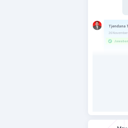
Tjendana 
26 November 
Jawaban 
Pembah
Ingat: cos 
4 sin² 2x 
= -2. 
= -2 
Beri R