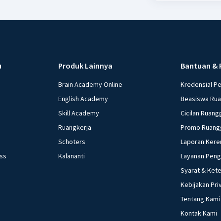
u
Produk Lainnya
Bantuan & 
Brain Academy Online
Kredensial P
English Academy
Beasiswa Ru
Skill Academy
Cicilan Ruang
Ruangkerja
Promo Ruang
Schoters
Laporan Kere
ess
Kalananti
Layanan Pen
Syarat & Ket
Kebijakan Pri
Tentang Kami
Kontak Kami