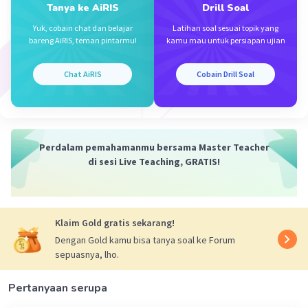
Tanya ke AiRIS
Drill Soal
Yuk, cobain chat dan belajar
Latihan soal sesuai topik yang
bareng AiRIS, teman pintarmu!
kamu mau untuk persiapan ujian
Chat AiRIS
Cobain Drill Soal
Perdalam pemahamanmu bersama Master Teacher
di sesi Live Teaching, GRATIS!
Klaim Gold gratis sekarang!
Dengan Gold kamu bisa tanya soal ke Forum
sepuasnya, lho.
Pertanyaan serupa