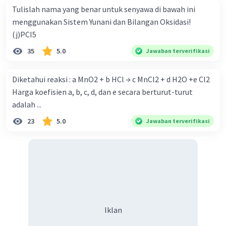
Tulislah nama yang benar untuk senyawa di bawah ini
menggunakan Sistem Yunani dan Bilangan Oksidasi!
(j)PCI5
35
5.0
Jawaban terverifikasi
Diketahui reaksi : a MnO2 + b HCl → c MnCl2 + d H2O +e Cl2
Harga koefisien a, b, c, d, dan e secara berturut-turut
adalah ...
23
5.0
Jawaban terverifikasi
Iklan