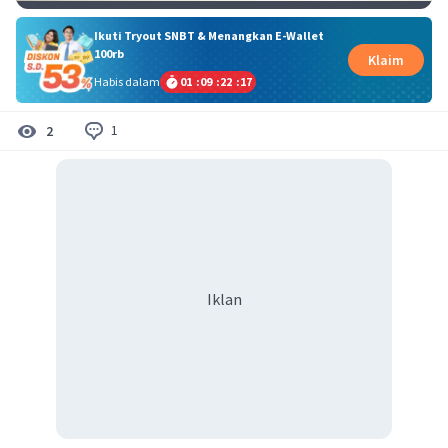
Ikuti Tryout SNBT & Menangkan E-Wallet
100rb
Klaim
Habis dalam
01
:
09
:
22
:
17
1
2
Iklan