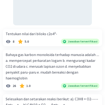
Tentukan nilai dari biloks c2o4²-
8
5.0
Jawaban terverifikasi
Bahaya gas karbon monoksida terhadap manusia adalah ....
a. mempercepat perkaratan logam b. mengurangi kadar
CO2 di udara c. merusak lapisan ozon d. menyebabkan
penyakit paru-paru e. mudah bereaksi dengan
haemoglobin
26
1.0
Jawaban terverifikasi
Selesaikan dan setarakan reaksi berikut: a). C3H8 + O2-----
&gt; .....+..... b).C4H10 + O2----&gt;.......+......