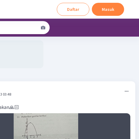
Daftar
Masuk
3 03:48
jakan🙏🏻