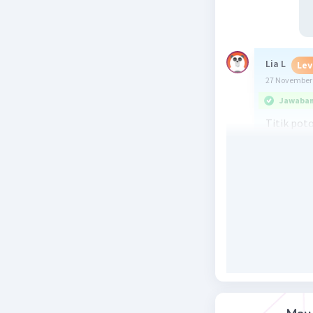
Lia L
Lev
27 November 
Jawaban 
Titik poto
y =a(x-x1)
4 =a(1+1)
4 =a(2)(-2
4 = a (-4)
a = -1
y = -1 (x+
y = -(x²-2
Beri R