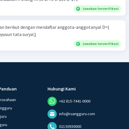
Jawaban terverifikasi
n berikut dengan mendaftar anggota-anggotanyal D={
yusun tata surya\}
Jawaban terverifikasi
Panduan
Hubungi Kami
erusahaan
+62 815-7441-0000
angguru
info@ruangguru.com
guru
guru
02130930000