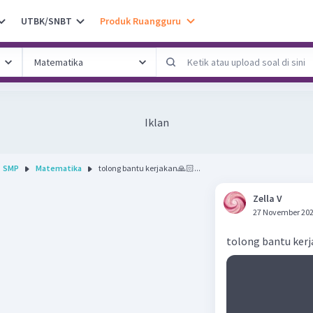
UTBK/SNBT
Produk Ruangguru
Iklan
SMP
Matematika
tolong bantu kerjakan🙏🏻...
Zella V
27 November 202
tolong bantu ker