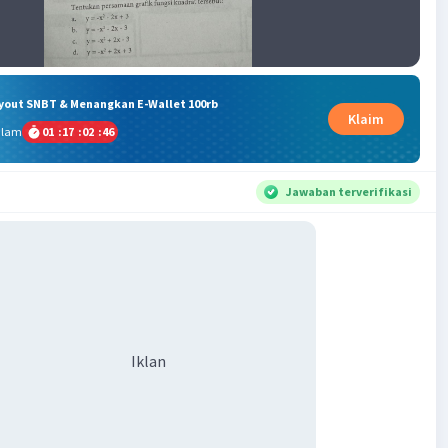
ryout SNBT & Menangkan E-Wallet 100rb
Klaim
alam
01
:
17
:
02
:
46
Jawaban terverifikasi
Iklan