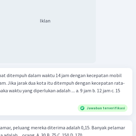
Iklan
apat ditempuh dalam waktu 14 jam dengan kecepatan mobil
jam. Jika jarak dua kota itu ditempuh dengan kecepatan rata-
 yang diperlukan adalah .... a. 9 jam b. 12 jam c. 15
Jawaban terverifikasi
lamar, peluang mereka diterima adalah 0,15. Banyak pelamar
 adalah ... orang. A. 30 B. 75 C. 150 D. 170