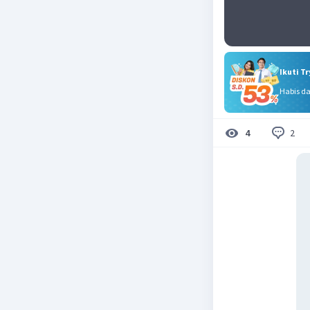
Ikuti T
Habis d
2
4