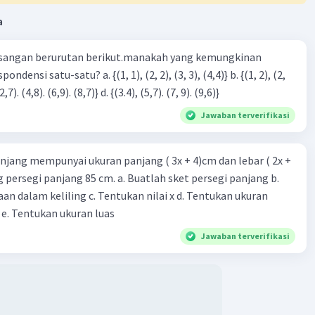
ngsinya
a
)(x - 3)
1)(x - 3)
sangan berurutan berikut.manakah yang kemungkinan
 3x + x - 3)
 2x - 3)
3), (3, 4). (4,5)} c. {(2,7). (4,8). (6,9). (8,7)} d. {(3.4), (5,7). (7, 9). (9,6)}
x + 3
Jawaban terverifikasi
·
0.0
(
0
)
Balas
ating
njang mempunyai ukuran panjang ( 3x + 4)cm dan lebar ( 2x +
ing persegi panjang 85 cm. a. Buatlah sket persegi panjang b.
n dalam keliling c. Tentukan nilai x d. Tentukan ukuran
 e. Tentukan ukuran luas
Jawaban terverifikasi