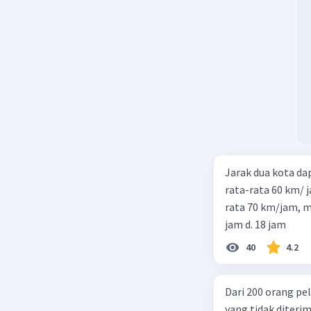
Jarak dua kota d
rata-rata 60 km/ 
rata 70 km/jam, maka waktu
jam d. 18 jam
40
4.2
Dari 200 orang pe
yang tidak diterima