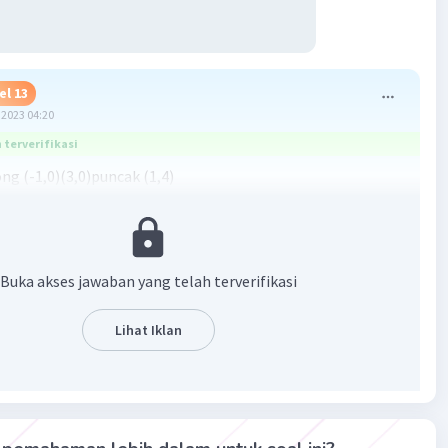
el 13
2023 04:20
terverifikasi
ng (-1,0)(3,0)puncak (1,4)
(x-x2)
(1-3)
)
Buka akses jawaban yang telah terverifikasi
1)(x-3)
Lihat Iklan
x-3)
·
5.0
(
1
)
Balas
ating