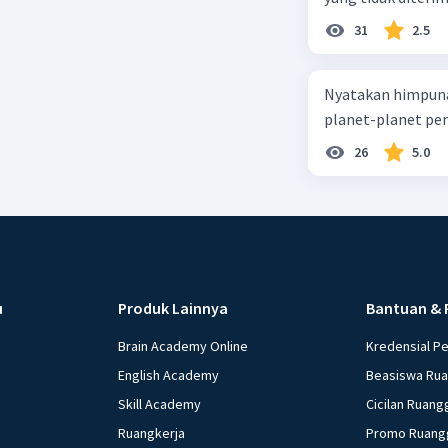
31
2.5
Nyatakan himpuna
planet-planet pen
26
5.0
u
Produk Lainnya
Bantuan & 
Brain Academy Online
Kredensial P
English Academy
Beasiswa Ru
Skill Academy
Cicilan Ruang
Ruangkerja
Promo Ruang