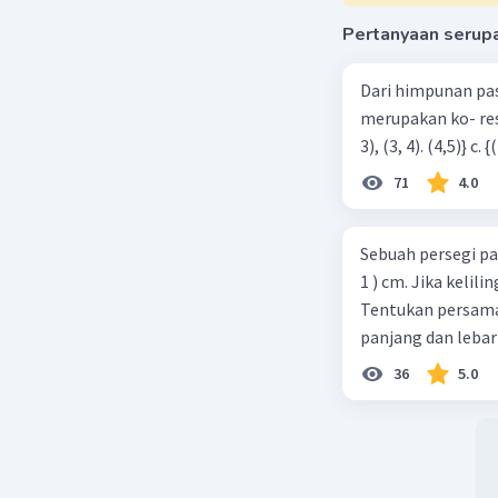
Rumus fu
Pertanyaan serup
y = a(x + 1
y = -1(x + 
Dari himpunan pa
2
y = -1(x
-
merupakan ko- respondensi satu-satu? a. {(1, 1), (2, 2), (3, 3), (4,4)} b. {(1, 2), (2,
2
y = -1(x
-
2
y = -x
+ 2
71
4.0
Beri R
Sebuah persegi pa
1 ) cm. Jika kelil
Tentukan persamaa
panjang dan lebar
36
5.0