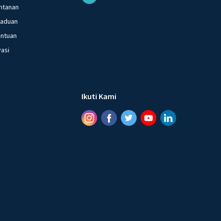
ntanan
gaduan
entuan
vasi
Ikuti Kami