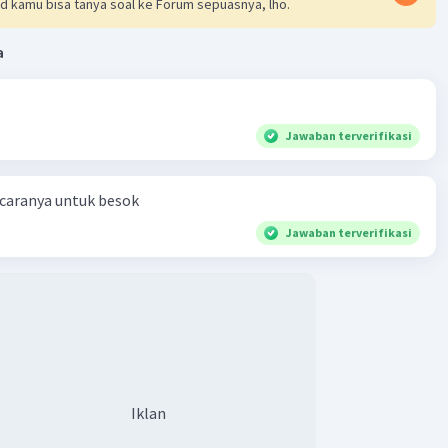
d kamu bisa tanya soal ke Forum sepuasnya, lho.
Iklan
a
Jawaban terverifikasi
 caranya untuk besok
Jawaban terverifikasi
Iklan