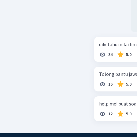
diketahui nilai li
34
5.0
Tolong bantu jaw
16
5.0
help me! buat soal
12
5.0