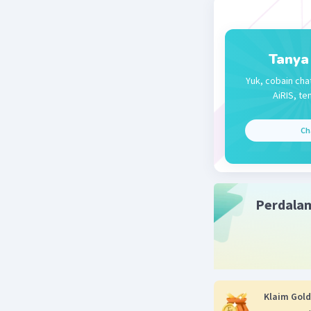
m² - 3m - 
(m-4)(m+1
-1 < m < 4
Tanya
Sehingga,
Yuk, cobain cha
-1 < m < 3
AiRIS, te
Beri R
Ch
Sarn
01 Fe
mak
Perdala
Klaim Gold