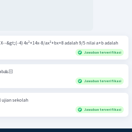
m X--&gt;(-4) 4x²+14x-8/ax²+bx+8 adalah 9/5 nilai a+b adalah
Jawaban terverifikasi
ab🙏🏻
Jawaban terverifikasi
 ujian sekolah
Jawaban terverifikasi