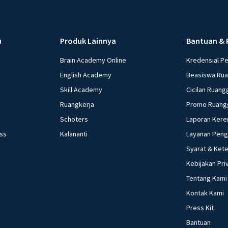
u
Produk Lainnya
Bantuan & 
Brain Academy Online
Kredensial P
English Academy
Beasiswa Ru
Skill Academy
Cicilan Ruang
Ruangkerja
Promo Ruang
Schoters
Laporan Kere
ess
Kalananti
Layanan Pen
Syarat & Ket
Kebijakan Pri
Tentang Kami
Kontak Kami
Press Kit
Bantuan