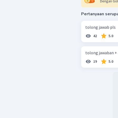
Dengan Gol
Pertanyaan serup
tolong jawab pls
42
5.0
tolong jawaban +
19
5.0