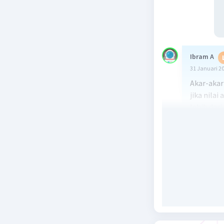
Ibram A
31 Januari 2
Akar-akar
jika nilai
lebih dari
Sehingga 
akar-akar
m-3 ≠ 0
m ≠ 3
Dan
(-4)² - 4(
16 - 4(m² 
4 - (m² - 