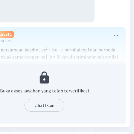
Level 1
024 05:33
 persamaan kuadrat ax² + bx + c bernilai real dan berbeda
 a tidak sama dengan nol (a ≠ 0) dan diskriminannya bernilai
 nol (b²-4ac > 0).
pada persamaan kuadrat (m-3)x² - 4x + m = 0 memiliki
 yang berbeda dan real jika
Buka akses jawaban yang telah terverifikasi
Lihat Iklan
m-3)(m) > 0
- 3m) > 0
3m) > 0