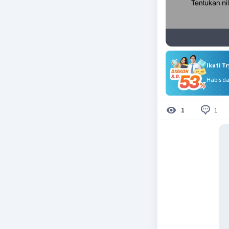
Ikuti T
Habis d
1
1