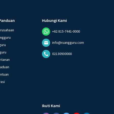
Panduan
Hubungi Kami
erusahaan
+62 815-7441-0000
angguru
info@ruangguru.com
guru
guru
02130930000
ntanan
gaduan
entuan
vasi
Ikuti Kami