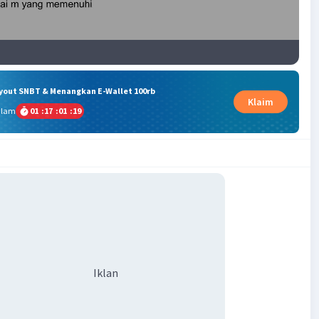
ryout SNBT & Menangkan E-Wallet 100rb
Klaim
alam
01
:
17
:
01
:
19
Iklan