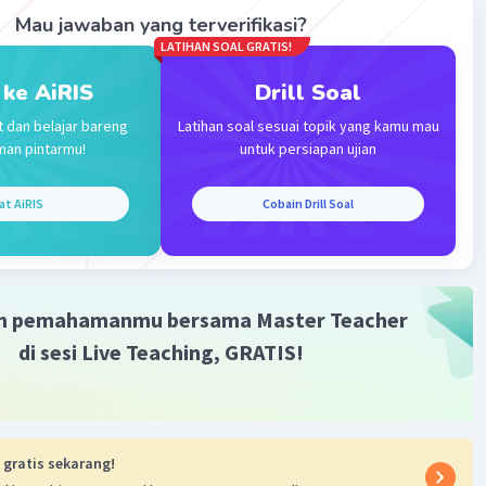
4 < 0
Mau jawaban yang terverifikasi?
) < 0
LATIHAN SOAL GRATIS!
 ke AiRIS
Drill Soal
 nilai m yang memenuhi adalah
t dan belajar bareng
Latihan soal sesuai topik yang kamu mau
 atau 3 < m < 4
man pintarmu!
untuk persiapan ujian
·
4.0
(
1
)
Balas
ating
at AiRIS
Cobain Drill Soal
i N
Level 56
bruari 2024 06:14
asih banyak 🫶🏻
m pemahamanmu bersama Master Teacher
di sesi Live Teaching, GRATIS!
 gratis sekarang!