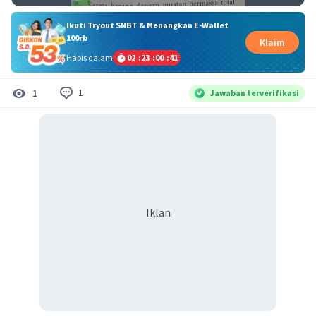
Ikuti Tryout SNBT & Menangkan E-Wallet
100rb
Klaim
Habis dalam
02
:
23
:
00
:
40
1
1
Jawaban terverifikasi
Iklan