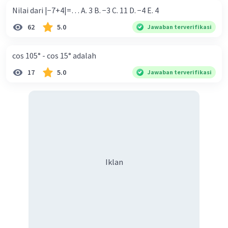
Nilai dari |−7+4|=… A. 3 B. −3 C. 11 D. −4 E. 4
62
5.0
Jawaban terverifikasi
cos 105° - cos 15° adalah
17
5.0
Jawaban terverifikasi
Iklan