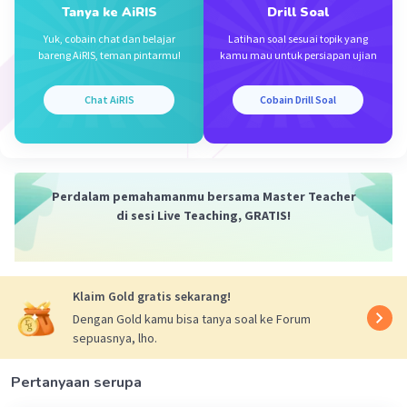
Tanya ke AiRIS
Drill Soal
Yuk, cobain chat dan belajar
Latihan soal sesuai topik yang
bareng AiRIS, teman pintarmu!
kamu mau untuk persiapan ujian
Chat AiRIS
Cobain Drill Soal
Perdalam pemahamanmu bersama Master Teacher
di sesi Live Teaching, GRATIS!
Klaim Gold gratis sekarang!
Dengan Gold kamu bisa tanya soal ke Forum
sepuasnya, lho.
Pertanyaan serupa