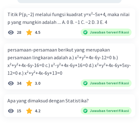
Titik P(p,−2) melalui fungsi kuadrat y=x²−5x+4, maka nilai
p yang mungkin adalah .... A. 0 B. −1 C. −2 D. 3 E. 4
28
4.5
Jawaban terverifikasi
persamaan-persamaan berikut yang merupakan
persamaan lingkaran adalah a.) x²+y²+4x-6y-12=0 b.)
x²+y²+4x-6y-16=0 c.) x²-y²+4x-6y+16=0 d.) x²+y²+4x-6y+5xy-
12=0 e.) x²+y²+4x-6y+13=0
34
3.0
Jawaban terverifikasi
Apa yang dimaksud dengan Statistika?
15
4.2
Jawaban terverifikasi