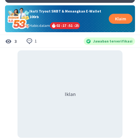
Ikuti Tryout SNBT & Menangkan E-Wallet
100rb
Klaim
Habis dalam
02
:
17
:
51
:
24
1
3
Jawaban terverifikasi
Iklan