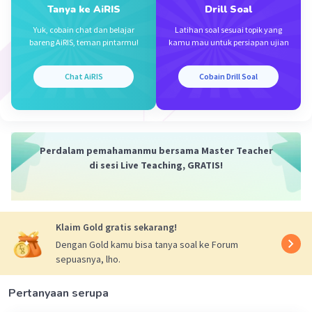
Tanya ke AiRIS
Drill Soal
U5=5(-2)⁴
U5= 5(16)
Yuk, cobain chat dan belajar
Latihan soal sesuai topik yang
U5= 80
bareng AiRIS, teman pintarmu!
kamu mau untuk persiapan ujian
Un=ar^n-1
Chat AiRIS
Cobain Drill Soal
Un=5(-2)^n-1​
·
5.0
(
1
)
Balas
Beri Rating
Kayy K
Level 79
Perdalam pemahamanmu bersama Master Teacher
05 Oktober 2023 06:13
di sesi Live Teaching, GRATIS!
terimakasih kak
Klaim Gold gratis sekarang!
Dengan Gold kamu bisa tanya soal ke Forum
sepuasnya, lho.
Pertanyaan serupa