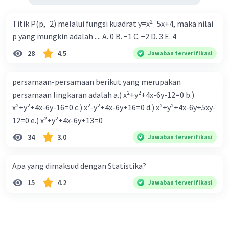
Titik P(p,−2) melalui fungsi kuadrat y=x²−5x+4, maka nilai
p yang mungkin adalah .... A. 0 B. −1 C. −2 D. 3 E. 4
28
4.5
Jawaban terverifikasi
persamaan-persamaan berikut yang merupakan
persamaan lingkaran adalah a.) x²+y²+4x-6y-12=0 b.)
x²+y²+4x-6y-16=0 c.) x²-y²+4x-6y+16=0 d.) x²+y²+4x-6y+5xy-
12=0 e.) x²+y²+4x-6y+13=0
34
3.0
Jawaban terverifikasi
Apa yang dimaksud dengan Statistika?
15
4.2
Jawaban terverifikasi