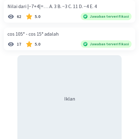
Iklan
Nilai dari |−7+4|=… A. 3 B. −3 C. 11 D. −4 E. 4
62
5.0
Jawaban terverifikasi
cos 105° - cos 15° adalah
17
5.0
Jawaban terverifikasi
Iklan