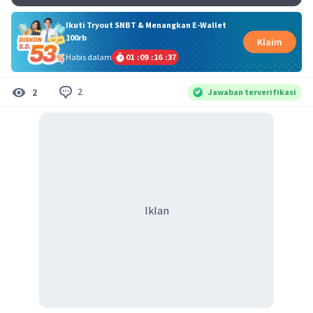
Ikuti Tryout SNBT & Menangkan E-Wallet
100rb
Klaim
Habis dalam
01
:
09
:
16
:
36
2
2
Jawaban terverifikasi
Iklan