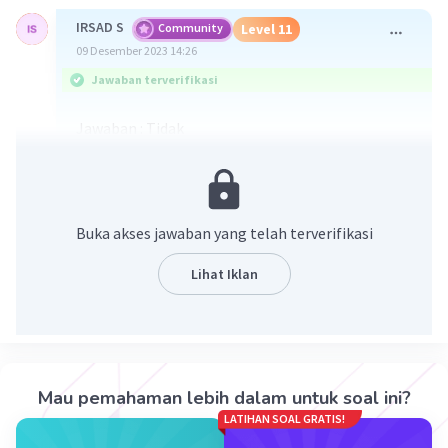
IRSAD S
Community
Level 11
09 Desember 2023 14:26
Jawaban terverifikasi
Jawaban : Tidak
Tidak semua jenis pembuluh darah vena
membawa karbondioksida, misalnya
Vena
pulmonalis,
yang membawa darah kaya akan
Buka akses jawaban yang telah terverifikasi
oksigen dari paru-paru menuju
Atrium kiri
(Jantung).
Lihat Iklan
·
5.0
(
1
)
Balas
Beri Rating
Aliya P
Level 47
11 Desember 2023 07:40
Mau pemahaman lebih dalam untuk soal ini?
terimakasih kak
LATIHAN SOAL GRATIS!