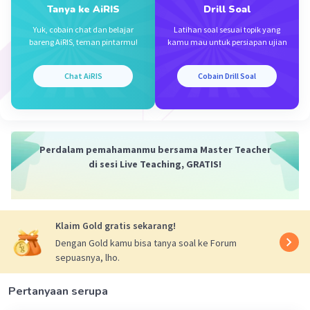
Tanya ke AiRIS
Drill Soal
Yuk, cobain chat dan belajar
Latihan soal sesuai topik yang
Dela A
Community
Level 92
bareng AiRIS, teman pintarmu!
kamu mau untuk persiapan ujian
21 Desember 2023 01:58
Jawaban terverifikasi
Chat AiRIS
Cobain Drill Soal
Tidak
. karena pembuluh Vena membawa darah
Iklan
yg banyak mengandung karbondioksida hanya
saat pembuluh vena menuju jangtung saja,
Perdalam pemahamanmu bersama Master Teacher
setelah terjadi pertukaran gas di paru-paru darah
di sesi Live Teaching, GRATIS!
mengalir ke jantung melalui vena paru-paru,
disini pembuluh vena membawa darah yg kaya
akan oksigen ke jantung.
Klaim Gold gratis sekarang!
·
0.0
(
0
)
Balas
Beri Rating
Dengan Gold kamu bisa tanya soal ke Forum
sepuasnya, lho.
Pertanyaan serupa