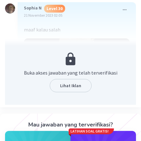
Sophia N
Level 30
21 November 2023 02:05
maaf kalau salah
Buka akses jawaban yang telah terverifikasi
Lihat Iklan
·
0.0
(
0
)
Balas
Beri Rating
Mau jawaban yang terverifikasi?
LATIHAN SOAL GRATIS!