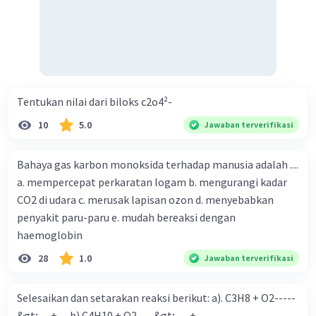
Tentukan nilai dari biloks c2o4²-
10
5.0
Jawaban terverifikasi
Bahaya gas karbon monoksida terhadap manusia adalah ....
a. mempercepat perkaratan logam b. mengurangi kadar
CO2 di udara c. merusak lapisan ozon d. menyebabkan
penyakit paru-paru e. mudah bereaksi dengan
haemoglobin
28
1.0
Jawaban terverifikasi
Selesaikan dan setarakan reaksi berikut: a). C3H8 + O2-----
&gt; .....+..... b).C4H10 + O2----&gt;.......+......