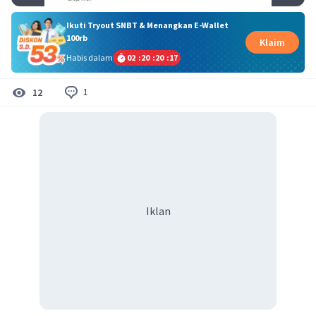
Ikuti Tryout SNBT & Menangkan E-Wallet
100rb
Klaim
Habis dalam
02
:
20
:
20
:
17
1
12
Iklan