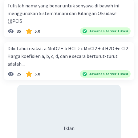
Tulislah nama yang benar untuk senyawa di bawah ini
menggunakan Sistem Yunani dan Bilangan Oksidasi!
(j)PCI5
35
5.0
Jawaban terverifikasi
Diketahui reaksi : a MnO2 + b HCl → c MnCl2 + d H2O +e Cl2
Harga koefisien a, b, c, d, dan e secara berturut-turut
adalah ...
25
5.0
Jawaban terverifikasi
Iklan