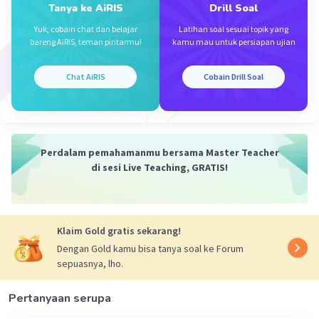
Tanya ke AiRIS
Drill Soal
Iklan
Yuk, cobain chat dan belajar
Latihan soal sesuai topik yang
bareng AiRIS, teman pintarmu!
kamu mau untuk persiapan ujian
Chat AiRIS
Cobain Drill Soal
Perdalam pemahamanmu bersama Master Teacher
di sesi Live Teaching, GRATIS!
Klaim Gold gratis sekarang!
Dengan Gold kamu bisa tanya soal ke Forum
sepuasnya, lho.
Pertanyaan serupa