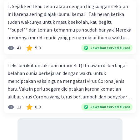
1. Sejak kecil kau telah akrab dengan lingkungan sekolah
ini karena sering diajak ibumu kemari. Tak heran ketika
sudah waktunya untuk masuk sekolah, kau begitu
**supel** dan teman-temanmu pun sudah banyak. Mereka
umumnya murid-murid yang pernah diajar ibumu waktu
kelas satu. Sedangkan aku? Aku waktu itu baru saja pindah
41
5.0
Jawaban terverifikasi
ke kota kecil ini. Makna kata bercetak tebal dalam kutipan
cerpen tersebut adalah .... A. ramah C. santun B. sopan D.
Teks berikut untuk soai nomor 4. 1) Ilmuwan di berbagai
baik
belahan dunia berkejaran dengan waktu untuk
menciptakan vaksin guna mengatasi virus Corona jenis
baru. Vaksin perlu segera diciptakan karena kematian
akibat virus Corona yang terus bertambah dan penyebaran
virus yang kian meluas. 2) Pada Jum'at (7-2-2020), Komisi
11
0.0
Jawaban terverifikasi
Kesehatan Nasional Cina mencatat jumlah kematian
akibat virus Corona baru telah mencapai 636 kasus,
sedangkan jumlah warga yang terinfeksi menjadi 31.161
kasus. Kasus terbanyak terjadi di Hubei, Cina, tempat vi