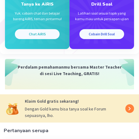
Tanya ke AiRIS
Drill Soal
Yuk, cobain chat dan belajar
Latihan soal sesuai topik yang
bareng AiRIS, teman pintarmu!
kamu mau untuk persiapan ujian
Chat AiRIS
Cobain Drill Soal
Perdalam pemahamanmu bersama Master Teacher
di sesi Live Teaching, GRATIS!
Klaim Gold gratis sekarang!
Dengan Gold kamu bisa tanya soal ke Forum
sepuasnya, lho.
Pertanyaan serupa