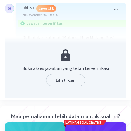
Dhila I
Level 38
28 November 2023 09:06
Jawaban terverifikasi
Dilihat dari kalimat 'Malang, New Malang Pos'
dapat disimpulkan bahwa bagian tersebu adalah
awalan berita, maka kutipan teks tersebut
merupakan kepala berita.
Buka akses jawaban yang telah terverifikasi
·
4.5
(
2
)
Balas
Beri Rating
Lihat Iklan
Elgi E
Level 58
29 November 2023 12:15
C. Kepala berita
Mau pemahaman lebih dalam untuk soal ini?
Iklan
LATIHAN SOAL GRATIS!
·
0.0
(
0
)
Balas
Beri Rating