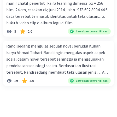
munir chatif penerbit : kaifa learning dimensi : xx = 256
tersebut. B. Para ilmuan perlu segera mempelajari virus
hlm, 24 cm, cetakan xiv, juni 2014 , isbn : 978 602 8994 44 6
corona yang menjadi masalah besar bagi kesehatan dunia
data tersebut termasuk identitas untuk teks ulasan.... a.
karena persebarannya sangat cepat. C. Masyarakat perlu
buku b. video clip c. album lagu d. film
mawas diri dan menjaga kesehatan dalam menghadapi
serangan virus corona yang mulai menyebar di Indonesia,
8
0.0
Jawaban terverifikasi
D. Virus corona menjadi masalah besar bagi kesehatan
manusia.
Randi sedang mengulas sebuah novel berjudul Kubah
karya Ahmad Tohari. Randi ingin mengulas aspek-aspek
sosial dalam novel tersebut sehingga ia menggunakan
pendekatan sosiologi sastra. Berdasarkan ilustrasi
tersebut, Randi sedang membuat teks ulasan jenis … A.
deskriptif B. objektif C. informatif D. kritis
19
1.0
Jawaban terverifikasi