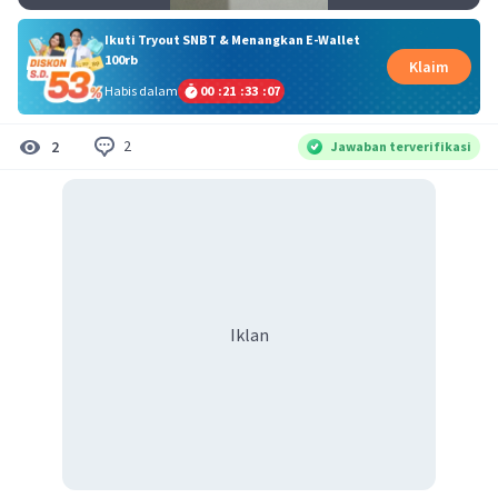
Ikuti Tryout SNBT & Menangkan E-Wallet
100rb
Klaim
Habis dalam
00
:
21
:
33
:
07
2
2
Jawaban terverifikasi
Iklan