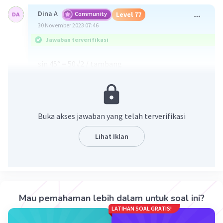
Dina A
Community
Level 77
30 November 2023 07:46
Jawaban terverifikasi
sin 45° = 50√2 / tambang
√2 / 2 = 50√2 / tambang
√2 tambang = 2 . 50√2 ... bagi √2
tambang = 2 . 50 = 100 m
Buka akses jawaban yang telah terverifikasi
biaya = 100 × 10.000 = 1.000.000
Lihat Iklan
·
3.0
(
1
)
Balas
Beri Rating
Bakwan G
Level 72
30 November 2023 08:08
Mau pemahaman lebih dalam untuk soal ini?
Jawaban terverifikasi
LATIHAN SOAL GRATIS!