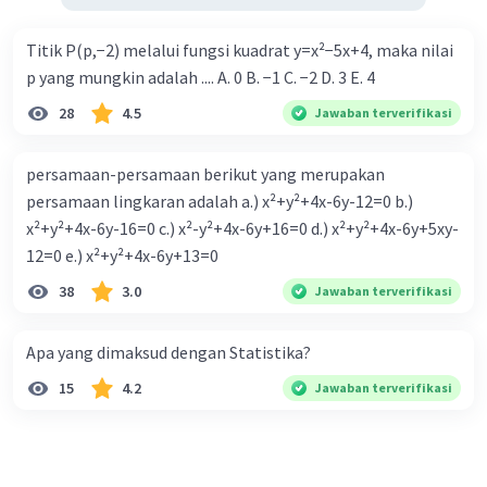
Titik P(p,−2) melalui fungsi kuadrat y=x²−5x+4, maka nilai
p yang mungkin adalah .... A. 0 B. −1 C. −2 D. 3 E. 4
28
4.5
Jawaban terverifikasi
persamaan-persamaan berikut yang merupakan
persamaan lingkaran adalah a.) x²+y²+4x-6y-12=0 b.)
x²+y²+4x-6y-16=0 c.) x²-y²+4x-6y+16=0 d.) x²+y²+4x-6y+5xy-
12=0 e.) x²+y²+4x-6y+13=0
38
3.0
Jawaban terverifikasi
Apa yang dimaksud dengan Statistika?
15
4.2
Jawaban terverifikasi