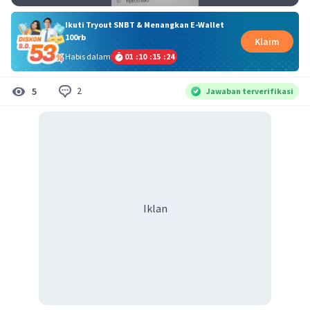
Ikuti Tryout SNBT & Menangkan E-Wallet
100rb
Klaim
Habis dalam
01
:
10
:
15
:
23
2
5
Jawaban terverifikasi
Iklan