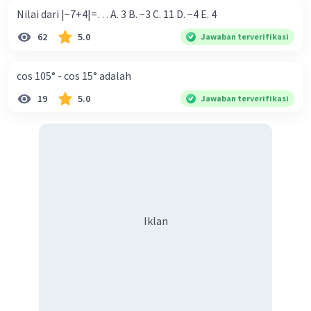
→ Jadi, panjang sisi miring(c) atau panjang
Nilai dari |−7+4|=… A. 3 B. −3 C. 11 D. −4 E. 4
tambang adalan
100m
62
5.0
Jawaban terverifikasi
Lalu mencari harga tambangnya, jika harga
cos 105° - cos 15° adalah
tambang adalah Rp 10.000/
meter
Harga tambang = panjang tambang × Rp
19
5.0
Jawaban terverifikasi
10.000/
m
Harga tambang = 100m × Rp 10.000/
m
Harga tambang = Rp 1.000.000
Selesai :D✨
·
0.0
(
0
)
Balas
Beri Rating
Iklan