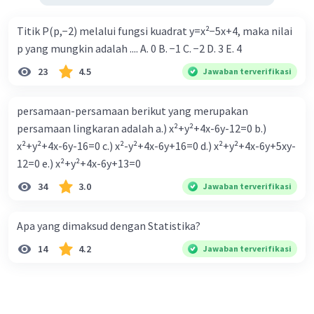
Titik P(p,−2) melalui fungsi kuadrat y=x²−5x+4, maka nilai
p yang mungkin adalah .... A. 0 B. −1 C. −2 D. 3 E. 4
23
4.5
Jawaban terverifikasi
persamaan-persamaan berikut yang merupakan
persamaan lingkaran adalah a.) x²+y²+4x-6y-12=0 b.)
x²+y²+4x-6y-16=0 c.) x²-y²+4x-6y+16=0 d.) x²+y²+4x-6y+5xy-
12=0 e.) x²+y²+4x-6y+13=0
34
3.0
Jawaban terverifikasi
Apa yang dimaksud dengan Statistika?
14
4.2
Jawaban terverifikasi