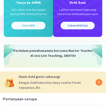
Tanya ke AiRIS
Drill Soal
Yuk, cobain chat dan belajar
Latihan soal sesuai topik yang
bareng AiRIS, teman pintarmu!
kamu mau untuk persiapan ujian
Chat AiRIS
Cobain Drill Soal
Perdalam pemahamanmu bersama Master Teacher
di sesi Live Teaching, GRATIS!
Klaim Gold gratis sekarang!
Dengan Gold kamu bisa tanya soal ke Forum
sepuasnya, lho.
Pertanyaan serupa