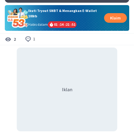
Ikuti Tryout SNBT & Menangkan E-Wallet
100rb
Klaim
Habis dalam
01
:
14
:
21
:
50
1
2
Iklan