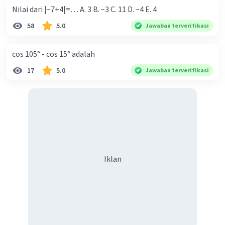
Nilai dari |−7+4|=… A. 3 B. −3 C. 11 D. −4 E. 4
58
5.0
Jawaban terverifikasi
cos 105° - cos 15° adalah
17
5.0
Jawaban terverifikasi
Iklan