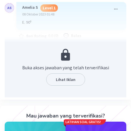
Amelia S
Level 1
08 Oktober 2023 01:48
E. 90⁰
·
0.0
(
0
)
Balas
Beri Rating
Aurora N
Level 24
08 Oktober 2023 11:53
caranya?
Buka akses jawaban yang telah terverifikasi
Lihat Iklan
Mau jawaban yang terverifikasi?
Iklan
LATIHAN SOAL GRATIS!