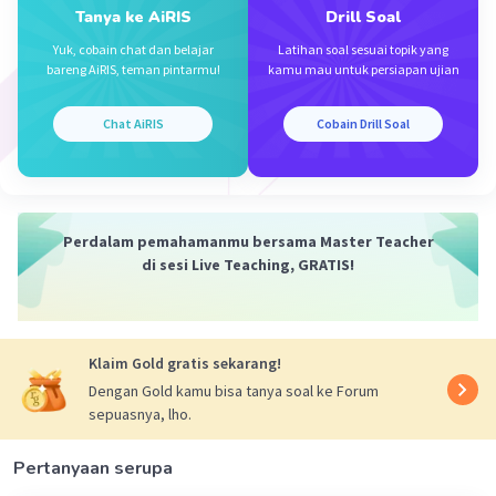
70° + ∠KNM = 180°
Tanya ke AiRIS
Drill Soal
∠KNM = 180° - 70°
Yuk, cobain chat dan belajar
Latihan soal sesuai topik yang
∠KNM = 110°
bareng AiRIS, teman pintarmu!
kamu mau untuk persiapan ujian
∠KNM + ∠KNY = 180° (Berpelurus)
Chat AiRIS
Cobain Drill Soal
110° + ∠KNY = 180°
∠KNY = 180° - 110°
∠KNY = 70°
Perdalam pemahamanmu bersama Master Teacher
Jadi, hasilnya:
di sesi Live Teaching, GRATIS!
a. ∠KNM = 110°
b. ∠KNY = 70°
·
5.0
(
1
)
Balas
Beri Rating
Klaim Gold gratis sekarang!
Dengan Gold kamu bisa tanya soal ke Forum
sepuasnya, lho.
Pertanyaan serupa