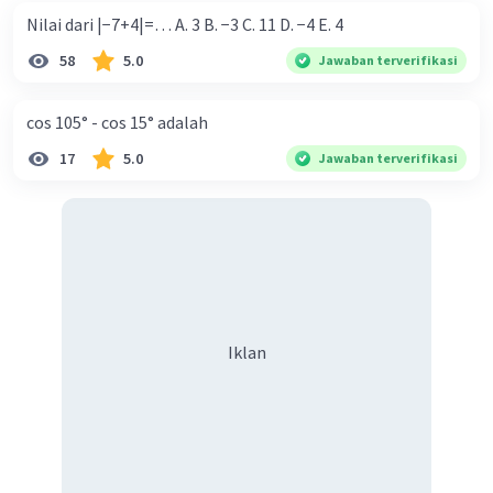
Nilai dari |−7+4|=… A. 3 B. −3 C. 11 D. −4 E. 4
Iklan
58
5.0
Jawaban terverifikasi
cos 105° - cos 15° adalah
17
5.0
Jawaban terverifikasi
Iklan