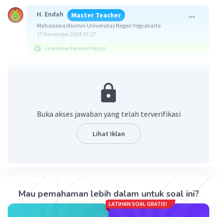
H. Endah
Master Teacher
Mahasiswa/Alumni Universitas Negeri Yogyakarta
17 November 2023 07:27
Jawaban terverifikasi
Jawaban:
a. ∠KNM = 110°
b. ∠KNY = 70°
Buka akses jawaban yang telah terverifikasi
Konsep:
Sifat segiempat tali busur lingkaran pada
Lihat Iklan
gambar di atas:
>> ∠NKL + ∠LMN = 180° dan ∠KLM + ∠KNM =
180°
>> ∠KNM + ∠KNY = 180° (Berpelurus)
Mau pemahaman lebih dalam untuk soal ini?
Pembahasan:
LATIHAN SOAL GRATIS!
∠KLM + ∠KNM = 180°