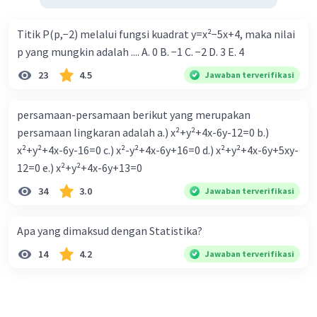
Titik P(p,−2) melalui fungsi kuadrat y=x²−5x+4, maka nilai
p yang mungkin adalah .... A. 0 B. −1 C. −2 D. 3 E. 4
23
4.5
Jawaban terverifikasi
persamaan-persamaan berikut yang merupakan
persamaan lingkaran adalah a.) x²+y²+4x-6y-12=0 b.)
x²+y²+4x-6y-16=0 c.) x²-y²+4x-6y+16=0 d.) x²+y²+4x-6y+5xy-
12=0 e.) x²+y²+4x-6y+13=0
34
3.0
Jawaban terverifikasi
Apa yang dimaksud dengan Statistika?
14
4.2
Jawaban terverifikasi