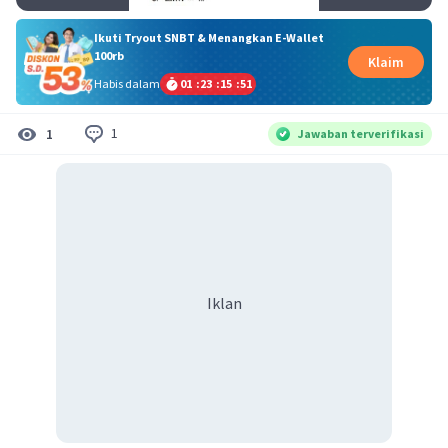
Ikuti Tryout SNBT & Menangkan E-Wallet
100rb
Klaim
Habis dalam
01
:
23
:
15
:
51
1
1
Jawaban terverifikasi
Iklan