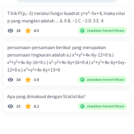
Titik P(p,−2) melalui fungsi kuadrat y=x²−5x+4, maka nilai
p yang mungkin adalah .... A. 0 B. −1 C. −2 D. 3 E. 4
28
4.5
Jawaban terverifikasi
persamaan-persamaan berikut yang merupakan
persamaan lingkaran adalah a.) x²+y²+4x-6y-12=0 b.)
x²+y²+4x-6y-16=0 c.) x²-y²+4x-6y+16=0 d.) x²+y²+4x-6y+5xy-
12=0 e.) x²+y²+4x-6y+13=0
34
3.0
Jawaban terverifikasi
Apa yang dimaksud dengan Statistika?
15
4.2
Jawaban terverifikasi