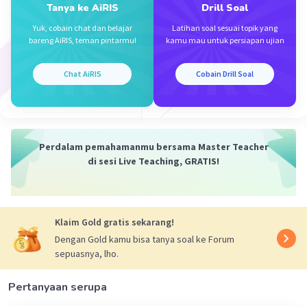
Tanya ke AiRIS
Drill Soal
Yuk, cobain chat dan belajar
Latihan soal sesuai topik yang
bareng AiRIS, teman pintarmu!
kamu mau untuk persiapan ujian
Chat AiRIS
Cobain Drill Soal
Perdalam pemahamanmu bersama Master Teacher
di sesi Live Teaching, GRATIS!
Klaim Gold gratis sekarang!
Dengan Gold kamu bisa tanya soal ke Forum
sepuasnya, lho.
Pertanyaan serupa