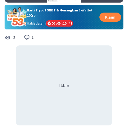
Ikuti Tryout SNBT & Menangkan E-Wallet
100rb
Klaim
Habis dalam
00
:
05
:
10
:
48
1
2
Iklan