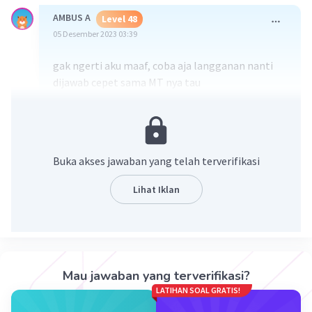
AMBUS A
Level 48
05 Desember 2023 03:39
gak ngerti aku maaf, coba aja langganan nanti
dijawab cepet sama MT nya tau
·
0.0
(
0
)
Balas
Beri Rating
Buka akses jawaban yang telah terverifikasi
Lihat Iklan
Iklan
Mau jawaban yang terverifikasi?
LATIHAN SOAL GRATIS!