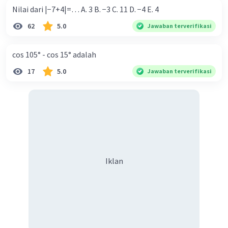
Nilai dari |−7+4|=… A. 3 B. −3 C. 11 D. −4 E. 4
62
5.0
Jawaban terverifikasi
cos 105° - cos 15° adalah
17
5.0
Jawaban terverifikasi
Iklan