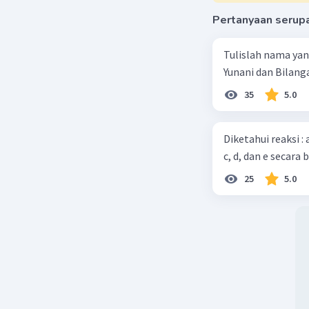
1) Massa 
Pertanyaan serup
Gegara io
sendok-ga
jumlah el
Tulislah nama ya
jg udh kt
Yunani dan Bilanga
35
5.0
2) Hitung 
ktemu bes
besar yg 
Diketahui reaksi :
c, d, dan e secara 
3) Hitung
25
5.0
Hukum Far
ngapalin 
Pake Kons
Hitung mo
elektron 
Hitung m
konversi 
Udh!