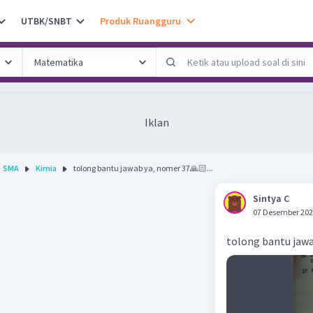
UTBK/SNBT
Produk Ruangguru
Iklan
SMA
Kimia
tolong bantu jawab ya, nomer 37🙏🏻...
Sintya C
07 Desember 202
tolong bantu jaw