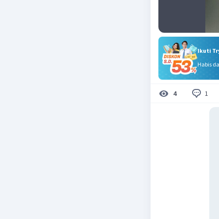
Ikuti T
Habis d
1
4