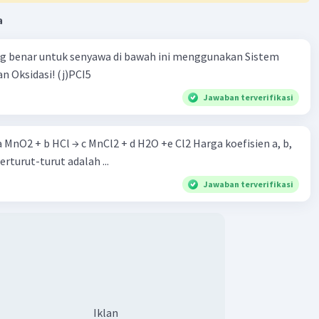
Ag yg mengendap ituh ada d sisi sendok-garpu yeeeee,,
a
n Ag+ yg d larutan menerima elektron dari elektrode
rpu. Nah! Dari sini udh ktauan yeeee reaksinya apah,,
ektron yg dibutuhkan ion Ag+ buat ngendap d sendok-garpu
ng benar untuk senyawa di bawah ini menggunakan Sistem
auan. Fokus sama persamaan reaksi yg ini!
n Oksidasi! (j)PCI5
Jawaban terverifikasi
mol elektron,, Inget! 1 mol elektron = 1 Faraday. Jd, klo udh
ar Faraday-nya, otomatis ituh bs dijadiin mol elektron dgn
sama.
 a MnO2 + b HCl → c MnCl2 + d H2O +e Cl2 Harga koefisien a, b,
berturut-turut adalah ...
 massa endapan Ag dech! Ini bs pake Konsep Mol atau pake
Jawaban terverifikasi
aday 1. Klo saya sech prefer Konsep Mol, jd nggak perlu
definisi matematis dari Hukum Faraday 1.
ep Mol:
l Ag pake perbandingan dari koefisien Ag dgn koefisien
tuzzzzz dikali dech sama mol elektron.
assa endapan Ag pake Konsep Mol yg berhubungan dgn
mol ke massa via massa molar.
Iklan