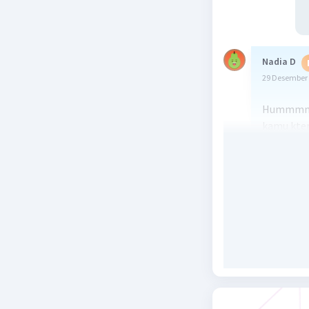
Nadia D
29 Desember 
Hummmm, k
kamu ktem
kamu,, di
siap2 ngi
catetanny
Hukum Fara
Untuk poi
1) Inget! 
Inget! Oks
perubahan
Inget! Ber
yeeeeee,,