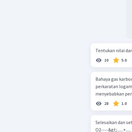
Pake Huku
Hitung dul
perbandin
buat meng
elektron 
Selesai!
Tentukan nilai dar
10
5.0
Mo pake K
besarnya 
Bahaya gas karbon mon
perkaratan logam b. mengurangi kadar CO2 di udara c. merusak lapisan ozon
Selamat M
28
1.0
Selesaikan dan seta
O2----&gt;.......+......