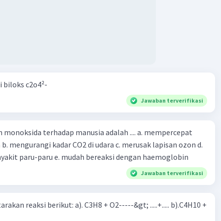
m Faraday 1 :
u berat ekuivalen (e) dari Ag,, Inget! Berat ekuivalen ituh
gan massa molar Ag dgn elektron yg dibutuhkan ion Ag+
endapkan 1 mol Ag. Tuzzzzzz dikali dech sama mol
yg udh ktemu duluan
i biloks c2o4²-
Jawaban terverifikasi
onsep Mol atau Hukum Faraday 1, hasil massa endapan Ag
sama.
oksida terhadap manusia adalah .... a. mempercepat
 d.
menyebabkan penyakit paru-paru e. mudah bereaksi dengan haemoglobin
encoba untuk Bisa!
Jawaban terverifikasi
rakan reaksi berikut: a). C3H8 + O2-----&gt; .....+..... b).C4H10 +