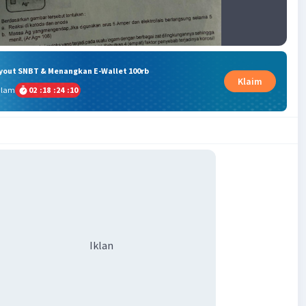
ryout SNBT & Menangkan E-Wallet 100rb
Klaim
alam
02
:
18
:
24
:
10
Iklan