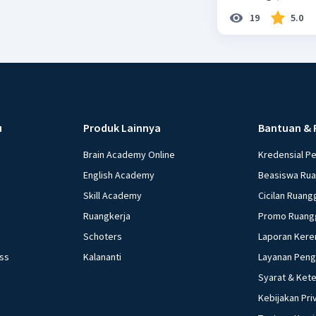
19
5.0
Beri R
u
Produk Lainnya
Bantuan & 
Brain Academy Online
Kredensial P
English Academy
Beasiswa Ru
Skill Academy
Cicilan Ruang
Ruangkerja
Promo Ruang
Schoters
Laporan Kere
ess
Kalananti
Layanan Pen
Syarat & Ket
Kebijakan Pri