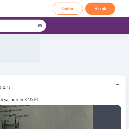
Daftar
Masuk
3 12:41
ab ya, nomer 37🙏🏻