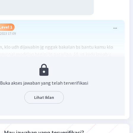
Level 1
2023 17:09
lo udh dijawabin jg nggak bakalan bs bantu kamu klo
u soal modelan begini lg pas ujian. Jd, yg kudu jawab y
bantu sama analisa soal yg bs kamu pelajarin dulu buat
kutin langkah2 pengerjaan yeeee,, Tp siapin dulu
a yg ada materi ttg Elektrolisis (Penyepuhan Logam) n
day 1. Siap? Yak! Mulai!
Buka akses jawaban yang telah terverifikasi
n a)
Lihat Iklan
Anode ituh elektrode tempat terjadinya reaksi oksidasi.
idasi ituh salah satu reaksi redoks yg terjadi krn adanya
 biloks yg meningkat gegara pelepasan elektron.
arti katode n reduksi ituh kebalikannya dari yg dua tadi
Mau jawaban yang terverifikasi?