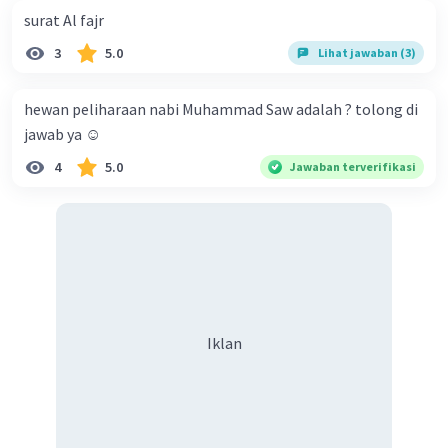
surat Al fajr
3
5.0
Lihat jawaban (3)
hewan peliharaan nabi Muhammad Saw adalah ? tolong di
jawab ya ☺️
4
5.0
Jawaban terverifikasi
Iklan