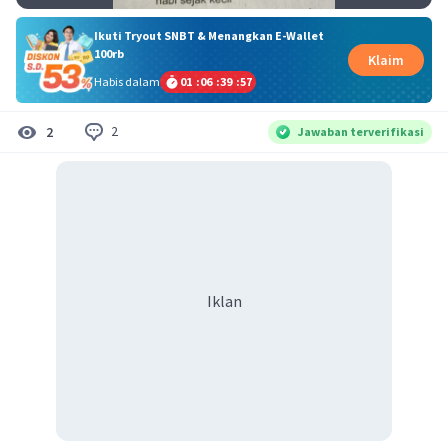
Ikuti Tryout SNBT & Menangkan E-Wallet
100rb
Klaim
Habis dalam
01
:
06
:
39
:
57
2
2
Jawaban terverifikasi
Iklan