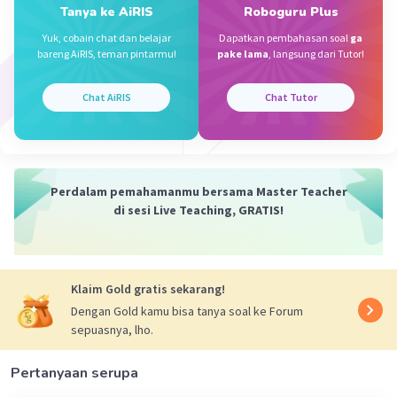
Tanya ke AiRIS
Roboguru Plus
Jawaban yang tepat adalah
C. Allah SWT tidak
Iklan
Yuk, cobain chat dan belajar
Dapatkan pembahasan soal
ga
bareng AiRIS, teman pintarmu!
pake lama
, langsung dari Tutor!
lagi mengutus nabi dan rasul setelah Nabi
Muhammad SAW.
Arti dari khattamul anbiya wal mursalin adalah
Chat AiRIS
Chat Tutor
penutup dari segala nabi dan rasul. Sehingga
tidak ada lagi nabi dan rasul setelah nabi
Muhammad SAW.
Perdalam pemahamanmu bersama Master Teacher
·
5.0
(
1
)
Balas
Beri Rating
di sesi Live Teaching, GRATIS!
Klaim Gold gratis sekarang!
Dengan Gold kamu bisa tanya soal ke Forum
sepuasnya, lho.
Pertanyaan serupa