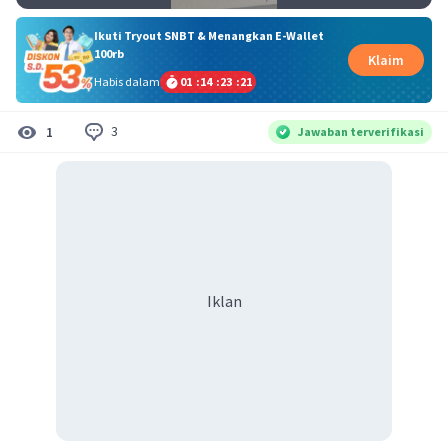
Ikuti Tryout SNBT & Menangkan E-Wallet
100rb
Klaim
Habis dalam
01
:
14
:
23
:
20
3
1
Jawaban terverifikasi
Iklan