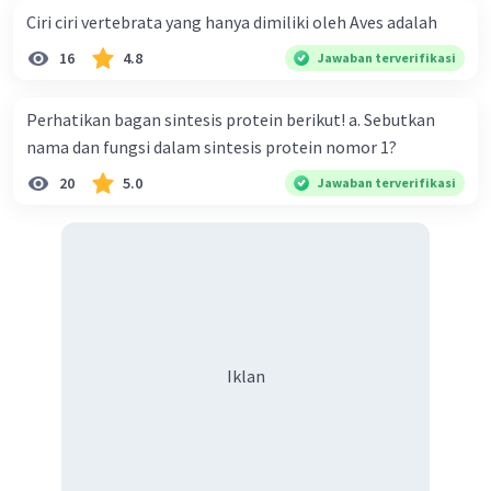
Ciri ciri vertebrata yang hanya dimiliki oleh Aves adalah
replikasi
16
4.8
Jawaban terverifikasi
·
0.0
(
0
)
Balas
Beri Rating
Perhatikan bagan sintesis protein berikut! a. Sebutkan
nama dan fungsi dalam sintesis protein nomor 1?
20
5.0
Jawaban terverifikasi
Iklan