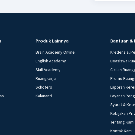
u
Produk Lainnya
Bantuan & 
Brain Academy Online
Kredensial P
English Academy
Beasiswa Ru
Skill Academy
Cicilan Ruang
Ruangkerja
Promo Ruang
Schoters
Laporan Kere
ess
Kalananti
Layanan Pen
Syarat & Ket
Kebijakan Pri
Tentang Kami
Kontak Kami