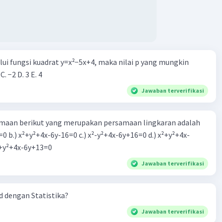
alui fungsi kuadrat y=x²−5x+4, maka nilai p yang mungkin
 C. −2 D. 3 E. 4
Jawaban terverifikasi
aan berikut yang merupakan persamaan lingkaran adalah
=0 b.) x²+y²+4x-6y-16=0 c.) x²-y²+4x-6y+16=0 d.) x²+y²+4x-
2=0 e.) x²+y²+4x-6y+13=0
Jawaban terverifikasi
 dengan Statistika?
Jawaban terverifikasi