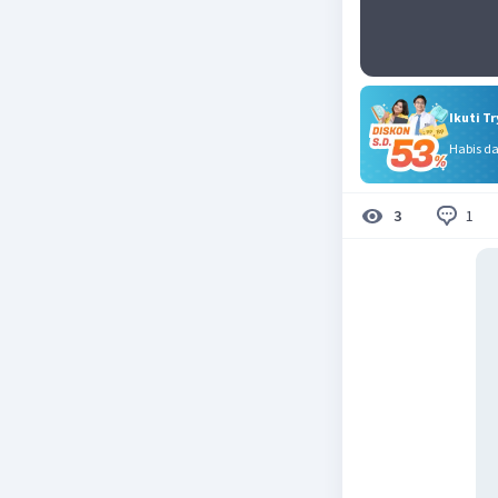
Ikuti T
Habis d
1
3