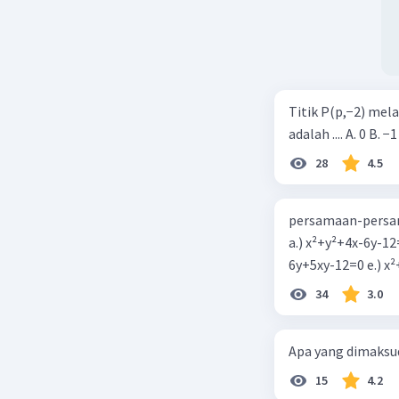
Titik P(p,−2) mel
adalah .... A. 0 B. −1
28
4.5
persamaan-persam
a.) x²+y²+4x-6y-12
6y+5xy-1
34
3.0
Apa yang dimaksud
15
4.2