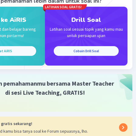
pemahaman lebih dalam untuk soal ini?
an:
LATIHAN SOAL GRATIS!
BCD = 180°
180°
 ke AiRIS
Drill Soal
t dan belajar bareng
Latihan soal sesuai topik yang kamu mau
man pintarmu!
untuk persiapan ujian
x
at AiRIS
Cobain Drill Soal
x
m pemahamanmu bersama Master Teacher
di sesi Live Teaching, GRATIS!
ABC = 180°
BC = 180°
0° - 120°
 gratis sekarang!
0°
d kamu bisa tanya soal ke Forum sepuasnya, lho.