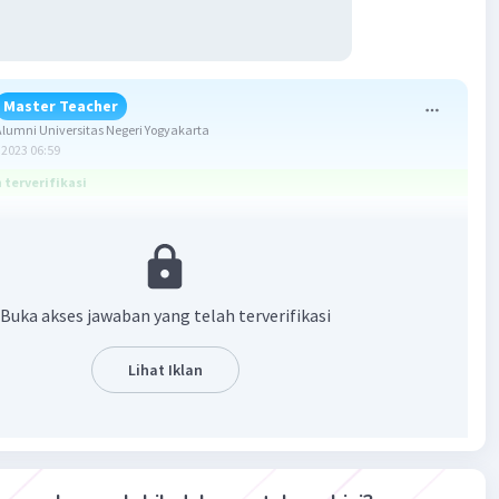
Master Teacher
umni Universitas Negeri Yogyakarta
2023 06:59
terverifikasi
 80°
Buka akses jawaban yang telah terverifikasi
 100°
 60°
Lihat Iklan
iempat tali busur lingkaran pada gambar di atas:
 180° dan ∠B + ∠D = 180°