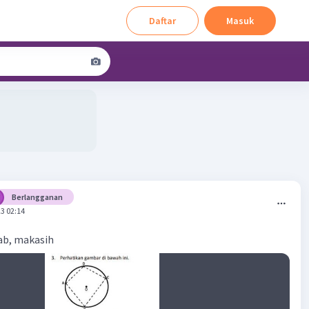
Daftar
Masuk
Berlangganan
3 02:14
ab, makasih