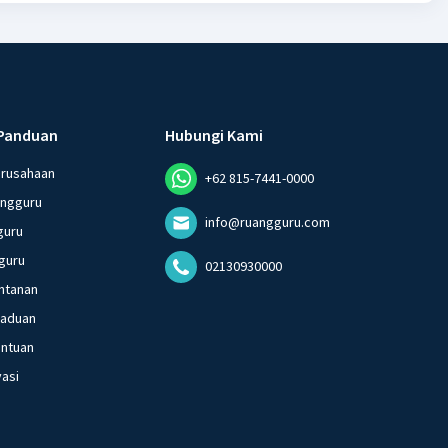
Panduan
Hubungi Kami
erusahaan
+62 815-7441-0000
angguru
info@ruangguru.com
guru
guru
02130930000
ntanan
gaduan
entuan
vasi