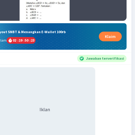
ryout SNBT & Menangkan E-Wallet 100rb
Klaim
alam
02
:
19
:
50
:
22
Jawaban terverifikasi
Iklan