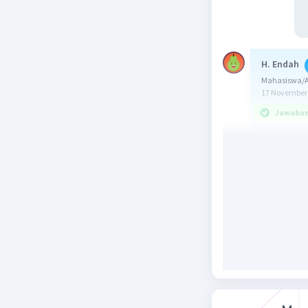
H. Endah
Mahasiswa/Al
17 November 
Jawaban 
Jawaban:
a. x = 20°
b. ∠BCD =
c. ∠BAD =
b. ∠ABC =
Konsep:
Sifat seg
∠A + ∠C =