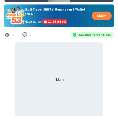
Ikuti Tryout SNBT & Menangkan E-Wallet
100rb
Klaim
Habis dalam
01
:
16
:
53
:
07
1
1
Jawaban terverifikasi
Iklan