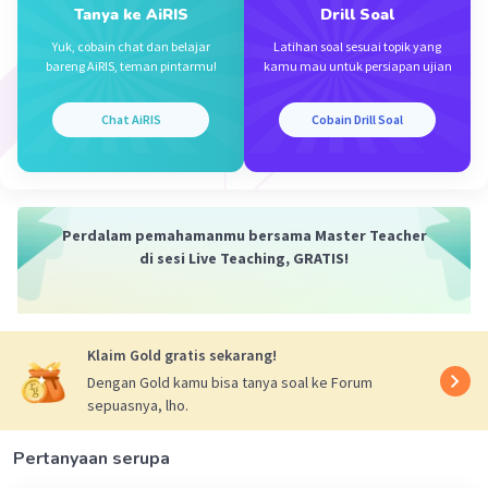
·
0.0
(
0
)
Balas
Beri Rating
Tanya ke AiRIS
Drill Soal
Yuk, cobain chat dan belajar
Latihan soal sesuai topik yang
bareng AiRIS, teman pintarmu!
kamu mau untuk persiapan ujian
Chat AiRIS
Cobain Drill Soal
Iklan
Perdalam pemahamanmu bersama Master Teacher
di sesi Live Teaching, GRATIS!
Klaim Gold gratis sekarang!
Dengan Gold kamu bisa tanya soal ke Forum
sepuasnya, lho.
Pertanyaan serupa