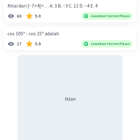
jadi, limit fungsi aljabar tersebut dapat
Nilai dari |−7+4|=… A. 3 B. −3 C. 11 D. −4 E. 4
diselesaikan menggunakan langkah pertama,
63
5.0
Jawaban terverifikasi
yakni cara substitusi.
cos 105° - cos 15° adalah
semoga membantu :)
17
5.0
Jawaban terverifikasi
·
5.0
(
1
)
Balas
Beri Rating
Iklan
Iklan