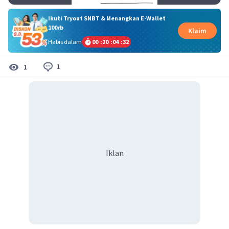
Ikuti Tryout SNBT & Menangkan E-Wallet
100rb
Klaim
Habis dalam
00
:
20
:
04
:
31
1
1
Iklan