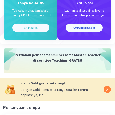
<=> -2 / 10
Tanya ke AiRIS
Drill Soal
<=> - 1/5
Yuk, cobain chat dan belajar
Latihan soal sesuai topik yang
bareng AiRIS, teman pintarmu!
kamu mau untuk persiapan ujian
(b)
lim (5x + 4) / √(x² - x + 4)
Chat AiRIS
Cobain Drill Soal
x -> 4
<=> (5.4 + 4) / √(4² - 4 + 4)
<=> 24 / √16
<=> 24 / 4
Perdalam pemahamanmu bersama Master Teacher
<=> 6
di sesi Live Teaching, GRATIS!
(c)
lim (2x + 7) / (x² - 3x + 2)
x -> -2
Klaim Gold gratis sekarang!
<=> (2.(-2) + 7) / ((-2)² - 3.(-2) + 2)
Dengan Gold kamu bisa tanya soal ke Forum
<=> (-4 + 7) / (4 + 6 + 2)
sepuasnya, lho.
<=> 3 / 12
<=> 1 / 4
Pertanyaan serupa