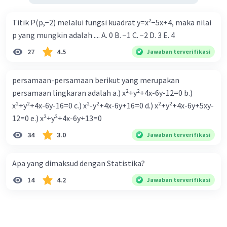
Titik P(p,−2) melalui fungsi kuadrat y=x²−5x+4, maka nilai
p yang mungkin adalah .... A. 0 B. −1 C. −2 D. 3 E. 4
27
4.5
Jawaban terverifikasi
persamaan-persamaan berikut yang merupakan
persamaan lingkaran adalah a.) x²+y²+4x-6y-12=0 b.)
x²+y²+4x-6y-16=0 c.) x²-y²+4x-6y+16=0 d.) x²+y²+4x-6y+5xy-
12=0 e.) x²+y²+4x-6y+13=0
34
3.0
Jawaban terverifikasi
Apa yang dimaksud dengan Statistika?
14
4.2
Jawaban terverifikasi