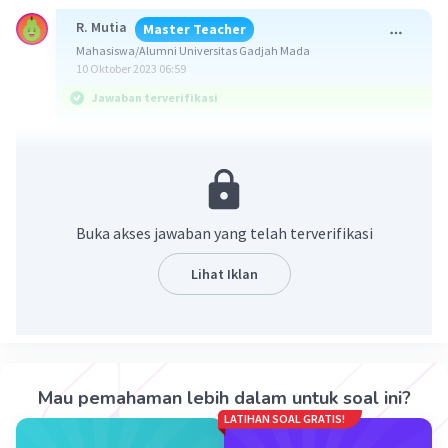
R. Mutia
Master Teacher
Mahasiswa/Alumni Universitas Gadjah Mada
10 Oktober 2023 06:59
Jawaban terverifikasi
Jawaban yang benar adalah C. 1,5 A
Diketahui:
R1 = 6 ohm
Buka akses jawaban yang telah terverifikasi
R2 = 12 ohm
R3 = 4 ohm
Lihat Iklan
R4 = 3 ohm
R5 = 5 ohm
V = 12 volt
Ditanya: I5...?
Mau pemahaman lebih dalam untuk soal ini?
LATIHAN SOAL GRATIS!
Penyelesaian: