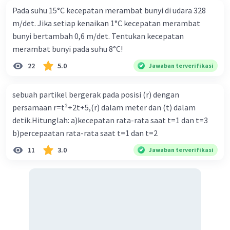
I = I1 + I2 + I3+ .......
Pada suhu 15°C kecepatan merambat bunyi di udara 328
dengan
m/det. Jika setiap kenaikan 1°C kecepatan merambat
Rp = hambatan pengganti paralel(Ω)
bunyi bertambah 0,6 m/det. Tentukan kecepatan
R1, R2, R3 = hambatan listrik (Ω)
merambat bunyi pada suhu 8°C!
I = arus total (A)
22
5.0
Jawaban terverifikasi
I1, I2, I3 = arus pada masing-masing hambatan
(A)
sebuah partikel bergerak pada posisi (r) dengan
V = tegangan total
persamaan r=t²+2t+5,(r) dalam meter dan (t) dalam
V1, V2, V3 = tegangan pada masing-masing
hambatan (volt)
detik.Hitunglah: a)kecepatan rata-rata saat t=1 dan t=3
Serta konsep Hukum Ohm, dimana
b)percepaatan rata-rata saat t=1 dan t=2
persamaannya adalah:
11
3.0
Jawaban terverifikasi
V = IR
dengan
V = tegangan (volt)
I = Kuat arus (A)
R = Hambatan listrik (ohm)