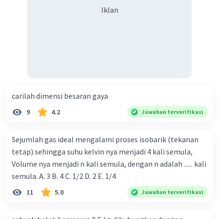
Rs = R4 + R5
Iklan
Rs = 3 + 5 = 8 ohm
Vs = V = 12 volt
Is = V/Rs
Is = 12/8
Is = 1,5 A
carilah dimensi besaran gaya
I5 = Is = 1,5 A
9
4.2
Jawaban terverifikasi
Jadi jawaban yang tepat adalah C. 1,5 A.
Sejumlah gas ideal mengalami proses isobarik (tekanan
tetap) sehingga suhu kelvin nya menjadi 4 kali semula,
·
4.0
(
1
)
Balas
Beri Rating
Volume nya menjadi n kali semula, dengan n adalah ...... kali
semula. A. 3 B. 4 C. 1/2 D. 2 E. 1/4
11
5.0
Jawaban terverifikasi