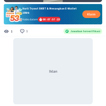
Ikuti Tryout SNBT & Menangkan E-Wallet
100rb
Klaim
Habis dalam
00
:
07
:
57
:
22
1
1
Jawaban terverifikasi
Iklan